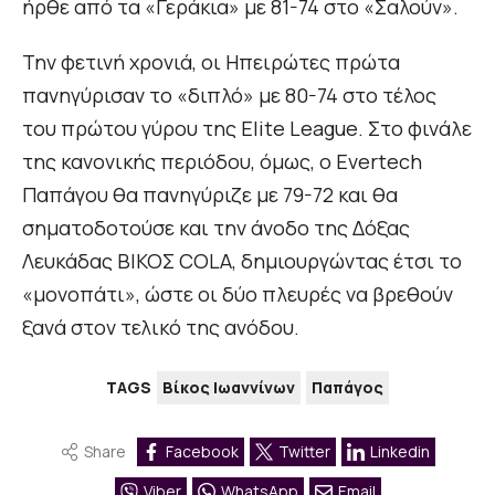
ήρθε από τα «Γεράκια» με 81-74 στο «Σαλούν».
Την φετινή χρονιά, οι Ηπειρώτες πρώτα
πανηγύρισαν το «διπλό» με 80-74 στο τέλος
του πρώτου γύρου της Elite League. Στο φινάλε
της κανονικής περιόδου, όμως, ο Evertech
Παπάγου θα πανηγύριζε με 79-72 και θα
σηματοδοτούσε και την άνοδο της Δόξας
Λευκάδας ΒΙΚΟΣ COLA, δημιουργώντας έτσι το
«μονοπάτι», ώστε οι δύο πλευρές να βρεθούν
ξανά στον τελικό της ανόδου.
TAGS
Βίκος Ιωαννίνων
Παπάγος
Share
Facebook
Twitter
Linkedin
Viber
WhatsApp
Email