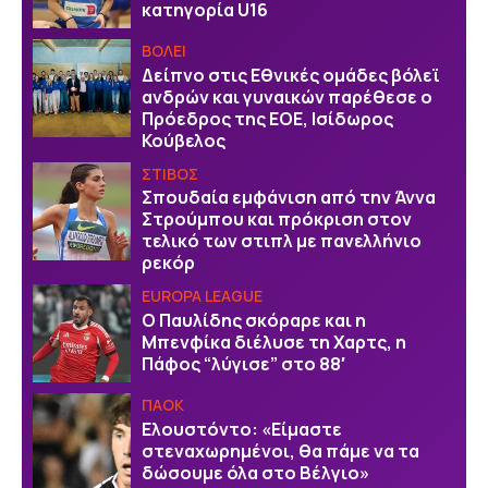
κατηγορία U16
ΒOΛΕΙ
Δείπνο στις Εθνικές ομάδες βόλεϊ
ανδρών και γυναικών παρέθεσε ο
Πρόεδρος της ΕΟΕ, Ισίδωρος
Κούβελος
ΣΤΙΒΟΣ
Σπουδαία εμφάνιση από την Άννα
Στρούμπου και πρόκριση στον
τελικό των στιπλ με πανελλήνιο
ρεκόρ
EUROPA LEAGUE
Ο Παυλίδης σκόραρε και η
Μπενφίκα διέλυσε τη Χαρτς, η
Πάφος “λύγισε” στο 88′
ΠΑΟΚ
Ελουστόντο: «Είμαστε
στεναχωρημένοι, θα πάμε να τα
δώσουμε όλα στο Βέλγιο»