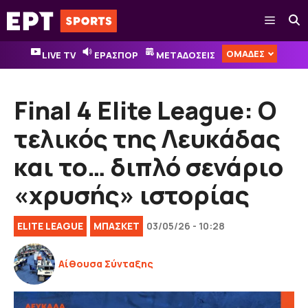
Μετάβαση
Μενού
σε
περιεχόμενο
ΟΜΑΔΕΣ
LIVE TV
ΕΡΑΣΠΟΡ
ΜΕΤΑΔΟΣΕΙΣ
Final 4 Elite League: Ο
τελικός της Λευκάδας
και το… διπλό σενάριο
«χρυσής» ιστορίας
ELITE LEAGUE
ΜΠΑΣΚΕΤ
03/05/26 - 10:28
Αίθουσα Σύνταξης