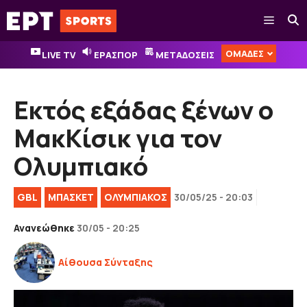
Μετάβαση
Μενού
σε
περιεχόμενο
ΟΜΑΔΕΣ
LIVE TV
ΕΡΑΣΠΟΡ
ΜΕΤΑΔΟΣΕΙΣ
Εκτός εξάδας ξένων ο
ΜακΚίσικ για τον
Ολυμπιακό
GBL
ΜΠΑΣΚΕΤ
ΟΛΥΜΠΙΑΚΟΣ
30/05/25 - 20:03
Ανανεώθηκε
30/05 - 20:25
Αίθουσα Σύνταξης