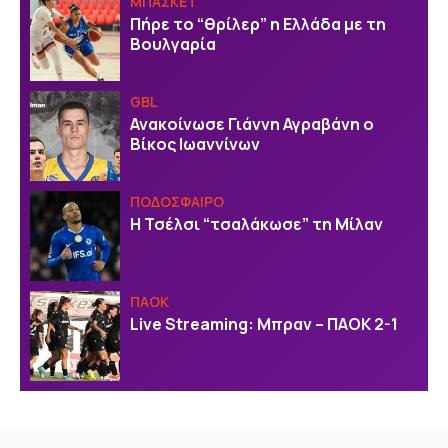
ΜΠΑΣΚΕΤ
Πήρε το “θρίλερ” η Ελλάδα με τη
Βουλγαρία
GBL
Ανακοίνωσε Γιάννη Αγραβάνη ο
Βίκος Ιωαννίνων
ΠΟΔΟΣΦΑΙΡΟ
Η Τσέλσι “τσαλάκωσε” τη Μίλαν
ΠΑΟΚ
Live Streaming: Μπραν – ΠΑΟΚ 2-1