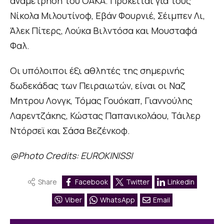
αναμέτρηση του ΟΑΚΑ. Πρόκειται για τους
Νίκολα Μιλουτίνοφ, Εβάν Φουρνιέ, Σέιμπεν Λι,
Άλεκ Πίτερς, Λούκα Βιλντόσα και Μουσταφά
Φαλ.
Οι υπόλοιποι έξι αθλητές της σημερινής
δωδεκάδας των Πειραιωτών, είναι οι Ναζ
Μητρου Λονγκ, Τόμας Γουόκαπ, Γιαννούλης
Λαρεντζάκης, Κώστας Παπανικολάου, Τάιλερ
Ντόρσεϊ και Σάσα Βεζένκοφ.
@Photo Credits: EUROKINISSI
Share
Facebook
Twitter
Linkedin
Viber
WhatsApp
Email