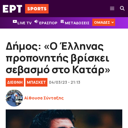
Μετάβαση
Μενού
σε
περιεχόμενο
ΟΜΑΔΕΣ
LIVE TV
ΕΡΑΣΠΟΡ
ΜΕΤΑΔΟΣΕΙΣ
Δήμος: «Ο Έλληνας
προπονητής βρίσκει
σεβασμό στο Κατάρ»
ΔΙΕΘΝΉ
ΜΠΑΣΚΕΤ
04/03/23 - 21:13
Αίθουσα Σύνταξης