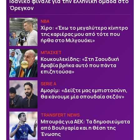
Ιδανικό φινάλε για την ελληνική ομάδα στο
Όρεγκον
NBA
Χίρο: «Έχω το μεγαλύτερο κίνητρο
της καριέρας μου από τότε που
ήρθα στο Μιλγουόκι»
ΜΠΑΣΚΕΤ
Κουκουλεκίδης: «Στη Σαουδική
Αραβία βρήκα αυτό που πάντα
επιζητούσα»
SERIE A
Αμορίμ: «Δείξτε μας εμπιστοσύνη,
θα κάνουμε μία σπουδαία σεζόν»
TRANSFERT NEWS
Μπουράς για ΑΕΚ: Τα δημοσιεύματα
από Βουλγαρία και η θέση της
Ένωσης