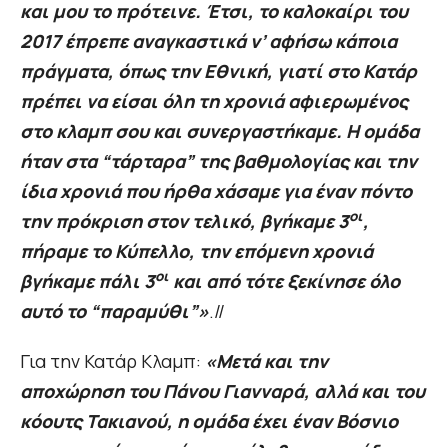
και μου το πρότεινε. Έτσι, το καλοκαίρι του
2017 έπρεπε αναγκαστικά ν’ αφήσω κάποια
πράγματα, όπως την Εθνική, γιατί στο Κατάρ
πρέπει να είσαι όλη τη χρονιά αφιερωμένος
στο κλαμπ σου και συνεργαστήκαμε. Η ομάδα
ήταν στα “τάρταρα” της βαθμολογίας και την
ίδια χρονιά που ήρθα χάσαμε για έναν πόντο
οι
την πρόκριση στον τελικό, βγήκαμε 3
,
πήραμε το Κύπελλο, την επόμενη χρονιά
οι
βγήκαμε πάλι 3
και από τότε ξεκίνησε όλο
αυτό το “παραμύθι”»
.//
Για την Κατάρ Κλαμπ:
«Μετά και την
αποχώρηση του Πάνου Γιανναρά, αλλά και του
κόουτς Τακιανού, η ομάδα έχει έναν Βόσνιο