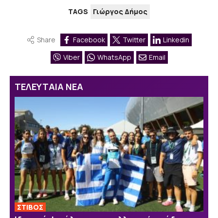
TAGS
Γιώργος Δήμος
Share
Facebook
Twitter
Linkedin
Viber
WhatsApp
Email
ΤΕΛΕΥΤΑΙΑ ΝΕΑ
ΣΤΙΒΟΣ