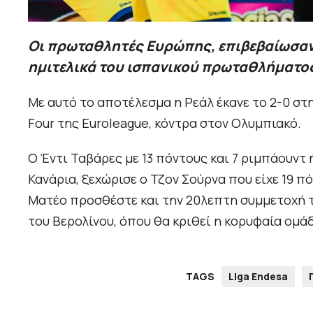
Οι πρωταθλητές Ευρώπης, επιβεβαίωσαν
ημιτελικά του ισπανικού πρωταθλήματος,
Με αυτό το αποτέλεσμα η Ρεάλ έκανε το 2-0 στη
Four της Euroleague, κόντρα στον Ολυμπιακό.
Ο Έντι Ταβάρες με 13 πόντους και 7 ριμπάουντ 
Κανάρια, ξεχώρισε ο Τζον Σούρνα που είχε 19 π
Ματέο προσθέστε και την 20λεπτη συμμετοχή το
του Βερολίνου, όπου θα κριθεί η κορυφαία ομά
TAGS
Liga Endesa