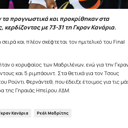
 τα προγνωστικά και προκρίθηκαν στα
 κερδίζοντας με 73-31 τη Γκραν Κανάρια.
 σειρά και πλέον σκέφτεται τον ημιτελικό του Final
ήταν ο κορυφαίος των Μαδριλένων, ενώ για την Γκρα
όντους και 5 ριμπάουντ. Στα θετικά για τον Τσους
υ Ρούντι Φερνάντεθ, που έδειξε έτοιμος για τις μά
δα της Γηραιάς Ηπείρου.//ΔΜ.
Γκραν Κανάρια
Ρεάλ Μαδρίτης