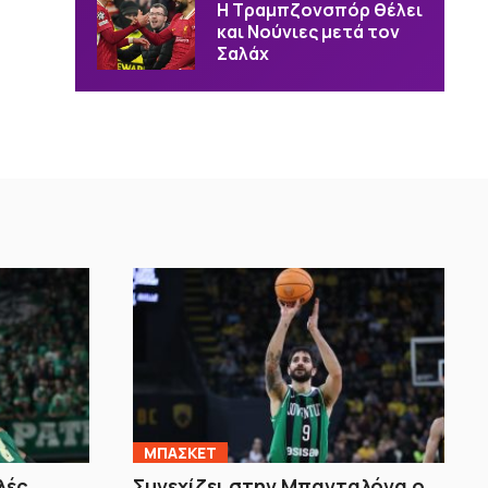
Η Τραμπζονσπόρ θέλει
και Νούνιες μετά τον
Σαλάχ
ΜΠΑΣΚΕΤ
λές
Συνεχίζει στην Μπανταλόνα ο