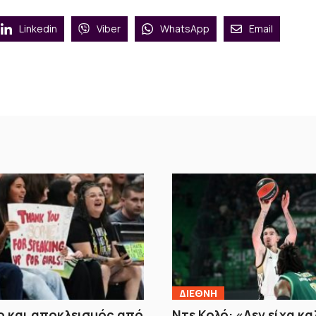
Linkedin
Viber
WhatsApp
Email
ΔΙΕΘΝΗ
 και αποκλεισμός από
Ντε Κολό: «Δεν είχα κα