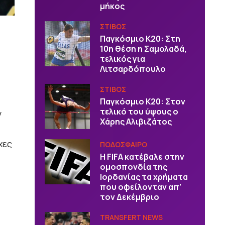
μήκος
ΣΤΙΒΟΣ
Παγκόσμιο Κ20: Στη
10η θέση η Σαμολαδά,
τελικός για
Λιτσαρδόπουλο
ΣΤΙΒΟΣ
Παγκόσμιο Κ20: Στον
τελικό του ύψους ο
ν
Χάρης Αλιβιζάτος
χες
ΠΟΔΟΣΦΑΙΡΟ
Η FIFA κατέβαλε στην
ομοσπονδία της
Ιορδανίας τα χρήματα
που οφείλονταν απ’
τον Δεκέμβριο
TRANSFERT NEWS