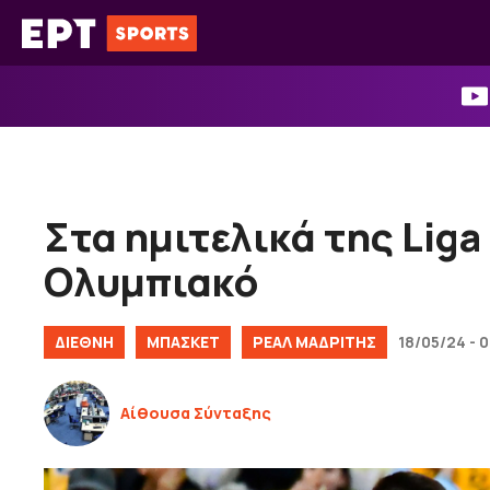
Μετάβαση
σε
περιεχόμενο
Στα ημιτελικά της Liga
Ολυμπιακό
ΔΙΕΘΝΉ
ΜΠΑΣΚΕΤ
ΡΕΑΛ ΜΑΔΡΙΤΗΣ
18/05/24 - 
Αίθουσα Σύνταξης