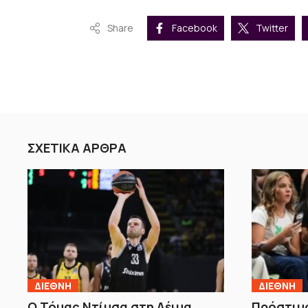
Share
Facebook
Twitter
ΣΧΕΤΙΚΑ ΑΡΘΡΑ
ΔΙΕΘΝΗ
ΔΙΕΘΝΗ
Ο Τόμας Ντίμσα στη Λέιμα
Πρόστιμο