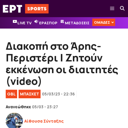
Μετάβαση
Μενού
σε
περιεχόμενο
ΟΜΑΔΕΣ
LIVE TV
ΕΡΑΣΠΟΡ
ΜΕΤΑΔΟΣΕΙΣ
Διακοπή στο Άρης-
Περιστέρι | Zητούν
εκκένωση οι διαιτητές
(video)
GBL
ΜΠΑΣΚΕΤ
05/03/23 - 22:36
Ανανεώθηκε
05/03 - 23:27
Αίθουσα Σύνταξης