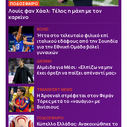
ΠΟΔΟΣΦΑΙΡΟ
Λουίς φαν Χάαλ: Τέλος η μάχη με τον
καρκίνο
ΒOΛΕΙ
Ήττα στο τελευταίο φιλικό επί
ιταλικού εδάφους από την Σουηδία
για την Εθνική Ομάδα βόλεϊ
γυναικών
ΔΙΕΘΝΗ
Αλμέιδα για Μέσι: «Ελπίζω να μην
έχει όρεξη να παίξει απέναντί μας»
TRANSFERT NEWS
Η Άρσεναλ στρέφεται στον Φεράν
Τόρες μετά το «ναυάγιο» με
Βινίσιους
ΠΟΔΟΣΦΑΙΡΟ
Κύπελλο Ελλάδας: Ανακοινώθηκε το