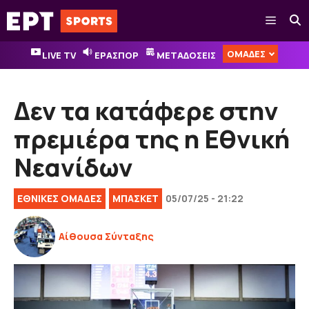
Μετάβαση
Μενού
σε
περιεχόμενο
ΟΜΑΔΕΣ
LIVE TV
ΕΡΑΣΠΟΡ
ΜΕΤΑΔΟΣΕΙΣ
Δεν τα κατάφερε στην
πρεμιέρα της η Εθνική
Νεανίδων
EΘΝΙΚΈΣ OΜΆΔΕΣ
ΜΠΑΣΚΕΤ
05/07/25 - 21:22
Αίθουσα Σύνταξης