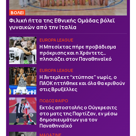
ΒOΛΕΙ
Φιλική ήττα της Εθνικής Ομάδας βόλεϊ
γυναικών από την Ιταλία
EUROPA LEAGUE
Η Μπεσίκτας πήρε προβάδισμα
πρόκρισης και η Χράντετς…
πλησιάζει στον Παναθηναϊκό
EUROPA LEAGUE
Η Άντερλεχτ “χτύπησε” νωρίς, ο
ΠΑΟΚ ηττήθηκε και όλα θα κριθούν
στις Βρυξέλλες
ΠΟΔΟΣΦΑΙΡΟ
Εκτός αποστολής ο Ούγκρεσιτς
στο ματς της Παρτίζαν, εν μέσω
δημοσιευμάτων για τον
Παναθηναϊκό
MAGAZINE