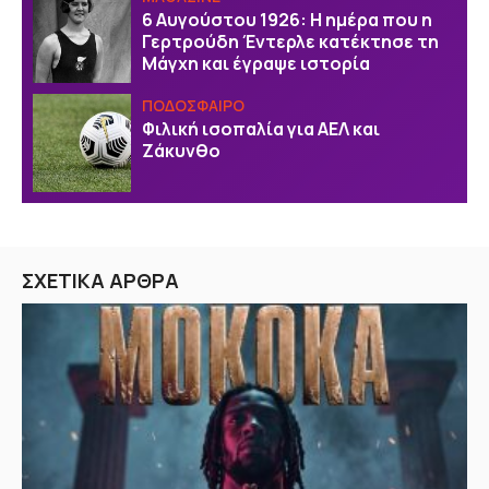
6 Αυγούστου 1926: Η ημέρα που η
Γερτρούδη Έντερλε κατέκτησε τη
Μάγχη και έγραψε ιστορία
ΠΟΔΟΣΦΑΙΡΟ
Φιλική ισοπαλία για ΑΕΛ και
Ζάκυνθο
ΣΧΕΤΙΚΑ ΑΡΘΡΑ