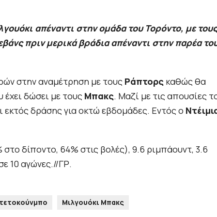
λγουόκι απέναντι στην ομάδα του Τορόντο, με του
εβάνς πριν μερικά βράδια απέναντι στην παρέα το
ρών στην αναμέτρηση με τους
Ράπτορς
καθώς θα
υ έχει δώσει με τους
Μπακς
. Μαζί με τις απουσίες τ
ι εκτός δράσης για οκτώ εβδομάδες. Εντός ο
Ντέιμι
% στο δίποντο, 64% στις βολές), 9.6 ριμπάουντ, 3.6
σε 10 αγώνες.//ΓΡ.
ντετοκούνμπο
Μιλγουόκι Μπακς