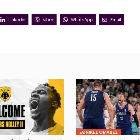
Linkedin
Viber
WhatsApp
Email
EΘΝΙΚΕΣ OΜΑΔΕΣ