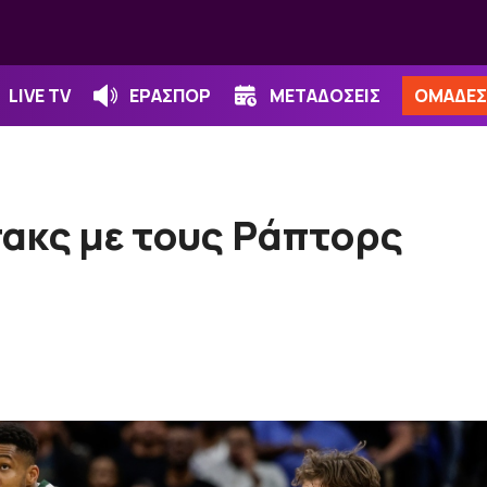
LIVE TV
ΕΡΑΣΠΟΡ
ΜΕΤΑΔΟΣΕΙΣ
ΟΜΑΔΕΣ
πακς με τους Ράπτορς