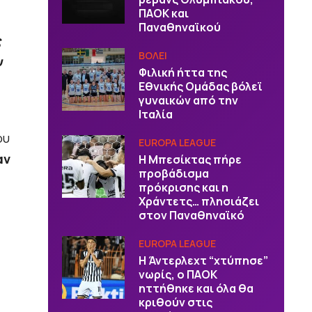
ΠΑΟΚ και
Παναθηναϊκού
ς
ΒOΛΕΙ
υ
Φιλική ήττα της
Εθνικής Ομάδας βόλεϊ
γυναικών από την
Ιταλία
ου
EUROPA LEAGUE
αν
Η Μπεσίκτας πήρε
προβάδισμα
πρόκρισης και η
Χράντετς… πλησιάζει
στον Παναθηναϊκό
EUROPA LEAGUE
Η Άντερλεχτ “χτύπησε”
νωρίς, ο ΠΑΟΚ
ηττήθηκε και όλα θα
κριθούν στις