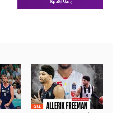
Βρυξέλλες
GBL