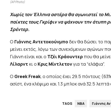
(AP Photo)
Χωρίς τον Έλληνα αστέρα θα αγωνιστεί το Μι
παίκτες τους Γκρίφιν να ψάχνουν την άτυπη ρ
Σρέντερ.
Ο
Γιάννης Αντετοκούνμπο
δεν θα δώσει το πα
μείνει εκτός, λόγω των συνεχόμενων αγώνων πο
Γιάννη είναι και ο
Τζέι Κράουντερ
που θα μείνε
Λίλαρντ
κι ο
Κρις Μίντλετον
για τα “ελάφια”.
Ο
Greek Freak
, ο οποίος έχει 29.5 πόντους (63
ασίστ, ένα κλέψιμο και 1.3 μπλοκ ανά 32.5 λεπτά 
TAGS
NBA
Γιάννης Α