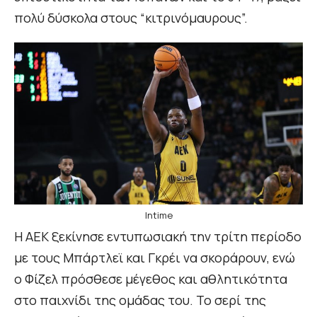
πολύ δύσκολα στους “κιτρινόμαυρους”.
Intime
H AEK ξεκίνησε εντυπωσιακή την τρίτη περίοδο
με τους Μπάρτλεϊ και Γκρέι να σκοράρουν, ενώ
ο Φίζελ πρόσθεσε μέγεθος και αθλητικότητα
στο παιχνίδι της ομάδας του. Το σερί της