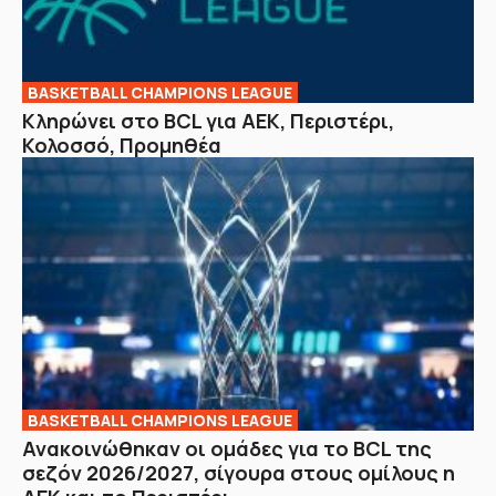
BASKETBALL CHAMPIONS LEAGUE
Κληρώνει στο BCL για ΑΕΚ, Περιστέρι,
Κολοσσό, Προμηθέα
BASKETBALL CHAMPIONS LEAGUE
Ανακοινώθηκαν οι ομάδες για το BCL της
σεζόν 2026/2027, σίγουρα στους ομίλους η