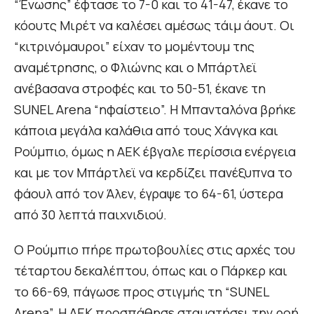
“Ένωσης” έφτασε το 7-0 και το 41-47, έκανε το
κόουτς Μιρέτ να καλέσει αμέσως τάιμ άουτ. Οι
“κιτρινόμαυροι” είχαν το μομέντουμ της
αναμέτρησης, ο Φλιώνης και ο Μπάρτλεϊ
ανέβασανα στροφές και το 50-51, έκανε τη
SUNEL Arena “ηφαίστειο”. Η Μπανταλόνα βρήκε
κάποια μεγάλα καλάθια από τους Χάνγκα και
Ρούμπιο, όμως η ΑΕΚ έβγαλε περίσσια ενέργεια
και με τον Μπάρτλεϊ να κερδίζει πανέξυπνα το
φάουλ από τον Άλεν, έγραψε το 64-61, ύστερα
από 30 λεπτά παιχνιδιού.
Ο Ρούμπιο πήρε πρωτοβουλίες στις αρχές του
τέταρτου δεκαλέπτου, όπως και ο Πάρκερ και
το 66-69, πάγωσε προς στιγμής τη “SUNEL
Arena”. Η ΑΕΚ προσπάθησε σταματήσει την ροή