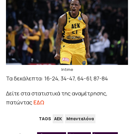
Intime
Τα δεκάλεπτα: 16-24, 34-47, 64-61, 87-84
Δείτε στα στατιστικά της αναμέτρησης,
πατώντας
ΕΔΩ
TAGS
ΑΕΚ
Μπανταλόνα