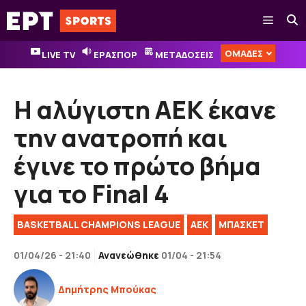
Μετάβαση
Μενού
σε
περιεχόμενο
ΟΜΑΔΕΣ
LIVE TV
ΕΡΑΣΠΟΡ
ΜΕΤΑΔΟΣΕΙΣ
Η αλύγιστη ΑΕΚ έκανε
την ανατροπή και
έγινε το πρώτο βήμα
για το Final 4
BASKETBALL CHAMPIONS LEAGUE
ΑΕΚ
ΜΠΑΣΚΕΤ
01/04/26 - 21:40
Ανανεώθηκε
01/04 - 21:54
Δημήτρης Μπούκας