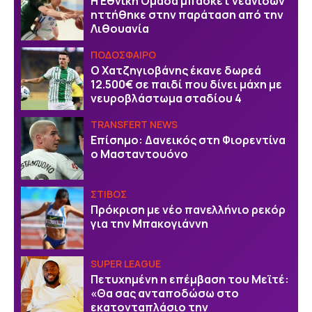
Η Εθνική Ομάδα μπάσκετ νεανίδων
ηττήθηκε στην παράταση από την
Λιθουανία
ΠΟΔΟΣΦΑΙΡΟ
Ο Χατζηγιοβάνης έκανε δωρεά
12.500€ σε παιδί που δίνει μάχη με
νευροβλάστωμα σταδίου 4
TRANSFERT NEWS
Επίσημο: Δανεικός στη Φιορεντίνα
ο Μασταντουόνο
ΣΤΙΒΟΣ
Πρόκριση με νέο πανελλήνιο ρεκόρ
για την Μπακογιάννη
SUPER LEAGUE
Πετυχημένη η επέμβαση του Μεϊτέ:
«Θα σας ανταποδώσω στο
εκατονταπλάσιο την