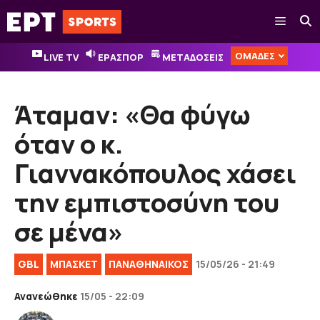
Μετάβαση
Μενού
σε
περιεχόμενο
ΟΜΑΔΕΣ
LIVE TV
ΕΡΑΣΠΟΡ
ΜΕΤΑΔΟΣΕΙΣ
Άταμαν: «Θα φύγω
όταν ο κ.
Γιαννακόπουλος χάσει
την εμπιστοσύνη του
σε μένα»
GBL
ΜΠΑΣΚΕΤ
ΠΑΝΑΘΗΝΑΙΚΟΣ
15/05/26 - 21:49
Ανανεώθηκε
15/05 - 22:09