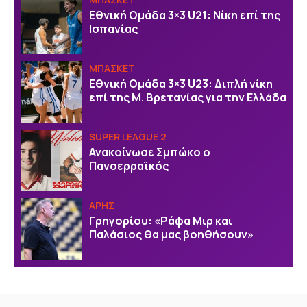
Εθνική Ομάδα 3×3 U21: Νίκη επί της
Ισπανίας
ΜΠΑΣΚΕΤ
Εθνική Ομάδα 3×3 U23: Διπλή νίκη
επί της Μ. Βρετανίας για την Ελλάδα
SUPER LEAGUE 2
Ανακοίνωσε Σμπώκο ο
Πανσερραϊκός
ΑΡΗΣ
Γρηγορίου: «Ράφα Μιρ και
Παλάσιος θα μας βοηθήσουν»