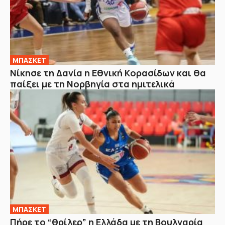
ΜΠΑΣΚΕΤ
Νίκησε τη Δανία η Εθνική Κορασίδων και θα
παίξει με τη Νορβηγία στα ημιτελικά
ΜΠΑΣΚΕΤ
Πήρε το “θρίλερ” η Ελλάδα με τη Βουλγαρία