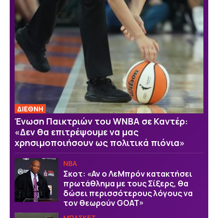
ΔΙΕΘΝΗ
Ένωση Παικτριών του WNBA σε Καντέρ:
«Δεν θα επιτρέψουμε να μας
χρησιμοποιήσουν ως πολιτικά πιόνια»
NBA
Σκοτ: «Αν ο ΛεΜπρόν κατακτήσει
πρωτάθλημα με τους Σίξερς, θα
δώσει περισσότερους λόγους να
τον θεωρούν GOAT»
ΜΠΑΣΚΕΤ