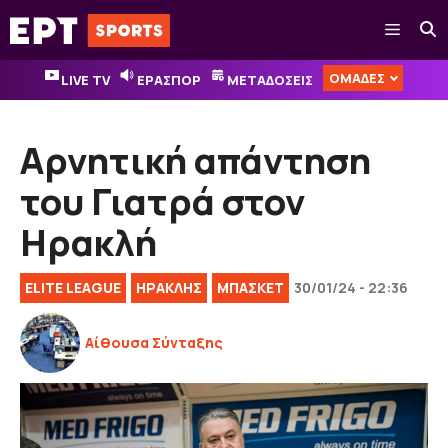
Μετάβαση
Μενού
σε
περιεχόμενο
ΟΜΑΔΕΣ
LIVE TV
ΕΡΑΣΠΟΡ
ΜΕΤΑΔΟΣΕΙΣ
Αρνητική απάντηση
του Γιατρά στον
Ηρακλή
ELITE LEAGUE
ΗΡΑΚΛΗΣ
ΜΠΑΣΚΕΤ
30/01/24 - 22:36
Αίθουσα Σύνταξης