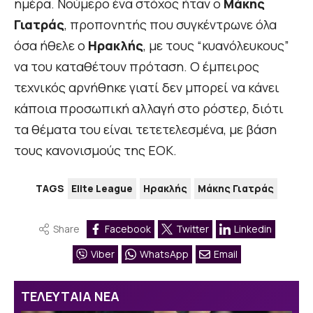
ημέρα. Noύμερο ένα στόχος ήταν ο
Μάκης
Γιατράς
, προπονητής που συγκέντρωνε όλα
όσα ήθελε ο
Ηρακλής
, με τους “κυανόλευκους”
να του καταθέτουν πρόταση. Ο έμπειρος
τεχνικός αρνήθηκε γιατί δεν μπορεί να κάνει
κάποια προσωπική αλλαγή στο ρόστερ, διότι
τα θέματα του είναι τετετελεσμένα, με βάση
τους κανονισμούς της ΕΟΚ.
TAGS
Elite League
Ηρακλής
Μάκης Γιατράς
Share
Facebook
Twitter
Linkedin
Viber
WhatsApp
Email
ΤΕΛΕΥΤΑΙΑ ΝΕΑ