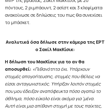
MVP της βραδιάς, Σακίλ ΜακKίσικ, με 20
πόντους, 2 ριμπάουντ, 2 ασίστ και 3 κλεψίματα
ανακοίνωσε σε δηλώσεις του πως θα συνεχίσει
το μπάσκετ.
Αναλυτικά όσα δήλωσε στην κάμερα της ΕΡΤ
ο Σακίλ ΜακΚίσικ:
Η δήλωση του ΜακΚίσικ για το αν θα
αποσυρθεί:
«Πιθανότητα όχι. Υπάρχουν
στιγμές απογοήτευσης, στιγμές που θέλεις να
είσαι ανταγωνιστικός. Υπήρξαν λοιπόν στιγμές
που μου έδειξαν αναπόφευκτα πόσο αγαπώ το
άθλημα, πόσο εύκολο είναι ακόμα για ‘μένα.
Αυτή είναι μια απίθανη στιγμή με τους παίκτες,