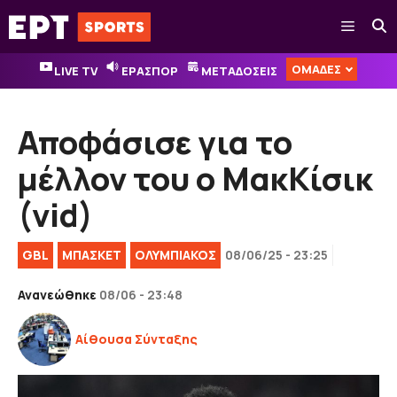
Μετάβαση
Μενού
σε
περιεχόμενο
ΟΜΑΔΕΣ
LIVE TV
ΕΡΑΣΠΟΡ
ΜΕΤΑΔΟΣΕΙΣ
Αποφάσισε για το
μέλλον του ο ΜακΚίσικ
(vid)
GBL
ΜΠΑΣΚΕΤ
ΟΛΥΜΠΙΑΚΟΣ
08/06/25 - 23:25
Ανανεώθηκε
08/06 - 23:48
Αίθουσα Σύνταξης