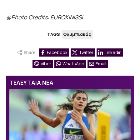
@Photo Credits: EUROKINISSI
TAGS
Ολυμπιακός
Share
Facebook
Twitter
Linkedin
Viber
WhatsApp
Email
ΤΕΛΕΥΤΑΙΑ ΝΕΑ