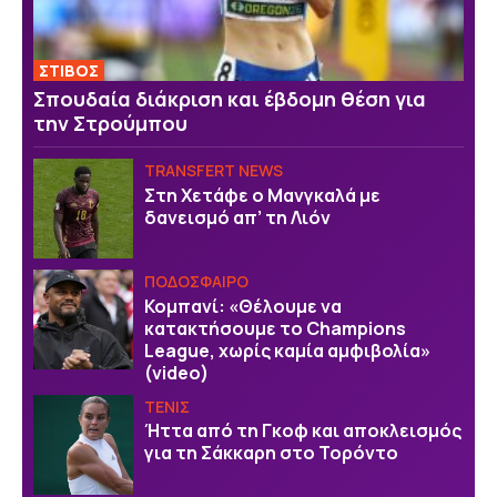
ΣΤΙΒΟΣ
Σπουδαία διάκριση και έβδομη θέση για
την Στρούμπου
TRANSFERT NEWS
Στη Χετάφε ο Μανγκαλά με
δανεισμό απ’ τη Λιόν
ΠΟΔΟΣΦΑΙΡΟ
Κομπανί: «Θέλουμε να
κατακτήσουμε το Champions
League, χωρίς καμία αμφιβολία»
(video)
ΤΕΝΙΣ
Ήττα από τη Γκοφ και αποκλεισμός
για τη Σάκκαρη στο Τορόντο