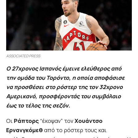
ASSOCIATED PRESS
Ο 27χρονος Ισπανός έμεινε ελεύθερος από
την ομάδα του Τορόντο, η οποία αποφάσισε
να προσθέσει στο ρόστερ της τον 32χρονο
Αμερικανό, προσφέροντάς του συμβόλαιο
έως το τέλος της σεζόν.
Οι
Ράπτορς
“έκοψαν” τον
Χουάντσο
Ερνανγκόμεθ
από το ρόστερ τους και