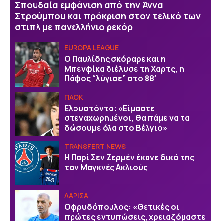
Σπουδαία εμφάνιση από την Άννα
Στρούμπου και πρόκριση στον τελικό των
στιπλ με πανελλήνιο ρεκόρ
EUROPA LEAGUE
Ο Παυλίδης σκόραρε και η
Μπενφίκα διέλυσε τη Χαρτς, η
Πάφος “λύγισε” στο 88′
ΠΑΟΚ
Ελουστόντο: «Είμαστε
στεναχωρημένοι, θα πάμε να τα
δώσουμε όλα στο Βέλγιο»
TRANSFERT NEWS
Η Παρί Σεν Ζερμέν έκανε δικό της
τον Μαγκνές Ακλιούς
ΛΑΡΙΣΑ
Οφρυδόπουλος: «Θετικές οι
πρώτες εντυπώσεις, χρειαζόμαστε