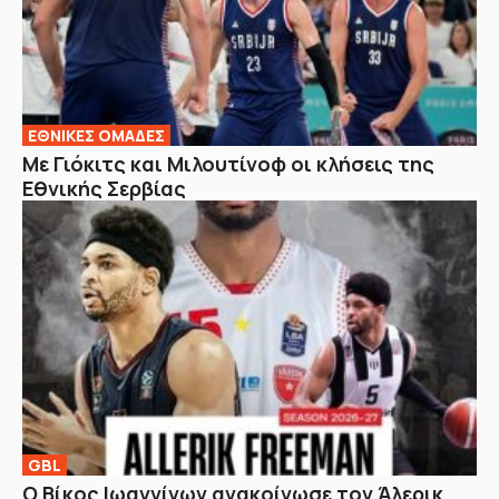
EΘΝΙΚΕΣ OΜΑΔΕΣ
Με Γιόκιτς και Μιλουτίνοφ οι κλήσεις της
Εθνικής Σερβίας
GBL
Ο Βίκος Ιωαννίνων ανακοίνωσε τον Άλερικ