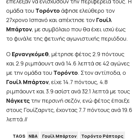
επέλεξαν να ενισχύσουν την περιφέρειά τους. Η
ομάδα του
Τορόντο
άφησε ελεύθερο τον
27χρονο Ισπανό και απέκτησε τον
Γουίλ
Μπάρτον
, με συμβόλαιο που θα έχει ισχύ έως
το φινάλε της φετινής αγωνιστικής περιόδου.
Ο
Ερνανγκόμεθ
, μέτρησε φέτος 2.9 πόντους
και 2.9 ριμπάουντ ανά 14.6 λεπτά σε 42 αγώνες
με την ομάδα του
Τορόντο
. Στον αντίποδα, ο
Γουίλ Μπάρτον
, είχε 14.7 πόντους, 4.8
ριμπάουντ και 3.9 ασίστ ανά 32.1 λεπτά με τους
Νάγκετς
την περσινή σεζόν, ενώ φέτος έπαιξε
στους Γουίζαρντς, έχοντας 7.7 πόντους ανά 19.6
λεπτά.//
TAGS
NBA
Γουίλ Μπάρτον
Τορόντο Ράπτορς