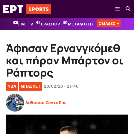
Μετάβαση
Μενού
σε
περιεχόμενο
ΟΜΑΔΕΣ
LIVE TV
ΕΡΑΣΠΟΡ
ΜΕΤΑΔΟΣΕΙΣ
Άφησαν Ερνανγκόμεθ
και πήραν Μπάρτον οι
Ράπτορς
NBA
ΜΠΑΣΚΕΤ
28/02/23 - 23:40
Αίθουσα Σύνταξης