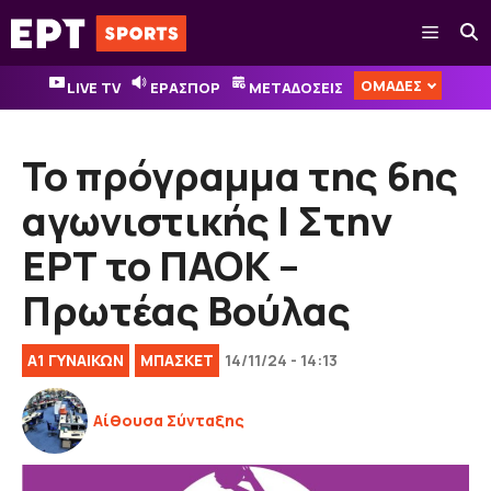
Μετάβαση
Μενού
σε
περιεχόμενο
ΟΜΑΔΕΣ
LIVE TV
ΕΡΑΣΠΟΡ
ΜΕΤΑΔΟΣΕΙΣ
Το πρόγραμμα της 6ης
αγωνιστικής | Στην
ΕΡΤ το ΠΑΟΚ –
Πρωτέας Βούλας
Α1 ΓΥΝΑΙΚΏΝ
ΜΠΑΣΚΕΤ
14/11/24 - 14:13
Αίθουσα Σύνταξης