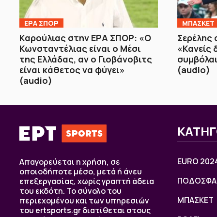
ΕΡΑ ΣΠΟΡ
ΜΠΑΣΚΕΤ
Καρούλιας στην ΕΡΑ ΣΠΟΡ: «Ο
Σερέλης 
Κωνσταντέλιας είναι ο Μέσι
«Κανείς 
της Ελλάδας, αν ο Γιοβάνοβιτς
συμβόλαι
είναι κάθετος να φύγει»
(audio)
(audio)
ΚΑΤΗΓ
EURO 202
Απαγορεύεται η χρήση, σε
οποιοδήποτε μέσο, μετά ή άνευ
ΠΟΔΟΣΦΑ
επεξεργασίας, χωρίς γραπτή άδεια
του εκδότη. Το σύνολο του
ΜΠΑΣΚΕΤ
περιεχομένου και των υπηρεσιών
του ertsports.gr διατίθεται στους