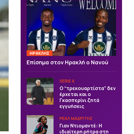
ΗΡΑΚΛΗΣ
Επίσημα στον Ηρακλή ο Νανού
SERIE A
Ο “τρεκουαρτίστα” δεν
έρχεται και ο
Γκασπερίνι ζητά
εγγυήσεις
ΡΕΑΛ ΜΑΔΡΙΤΗΣ
Γιαν Ντιομαντέ: Η
ιδιαίτερη ρήτρα στη