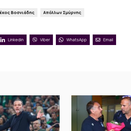
έκος Βοσνιάδης
Απόλλων Σμύρνης
Linkedin
Viber
WhatsApp
Email