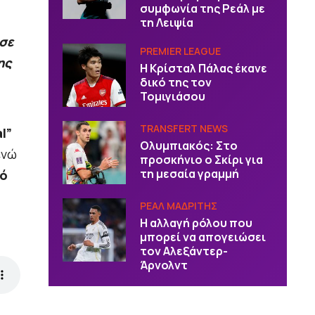
συμφωνία της Ρεάλ με
τη Λειψία
σε
PREMIER LEAGUE
ης
Η Κρίσταλ Πάλας έκανε
δικό της τον
Τομιγιάσου
TRANSFERT NEWS
l”
Ολυμπιακός: Στο
ενώ
προσκήνιο ο Σκίρι για
τη μεσαία γραμμή
ό
ΡΕΑΛ ΜΑΔΡΙΤΗΣ
Η αλλαγή ρόλου που
μπορεί να απογειώσει
τον Αλεξάντερ-
Άρνολντ