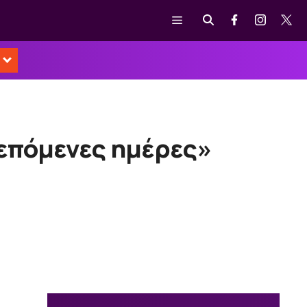
Μενού
 επόμενες ημέρες»