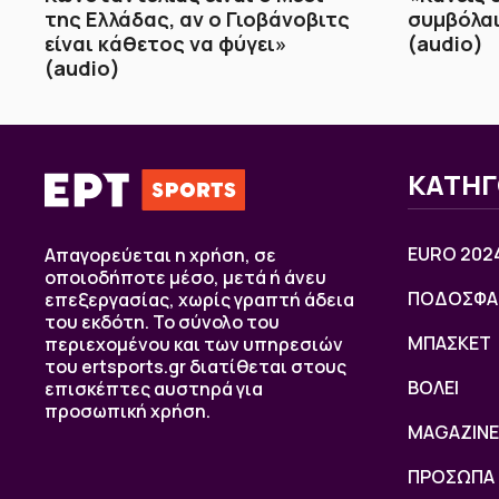
της Ελλάδας, αν ο Γιοβάνοβιτς
συμβόλαι
είναι κάθετος να φύγει»
(audio)
(audio)
ΚΑΤΗΓ
EURO 202
Απαγορεύεται η χρήση, σε
οποιοδήποτε μέσο, μετά ή άνευ
ΠΟΔΟΣΦΑ
επεξεργασίας, χωρίς γραπτή άδεια
του εκδότη. Το σύνολο του
ΜΠΑΣΚΕΤ
περιεχομένου και των υπηρεσιών
του ertsports.gr διατίθεται στους
ΒOΛΕΙ
επισκέπτες αυστηρά για
προσωπική χρήση.
MAGAZINE
ΠΡΟΣΩΠΑ