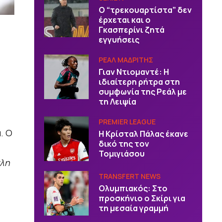
Ο “τρεκουαρτίστα” δεν
έρχεται και ο
Γκασπερίνι ζητά
εγγυήσεις
ΡΕΑΛ ΜΑΔΡΙΤΗΣ
Γιαν Ντιομαντέ: Η
ιδιαίτερη ρήτρα στη
συμφωνία της Ρεάλ με
τη Λειψία
PREMIER LEAGUE
. Ο
Η Κρίσταλ Πάλας έκανε
δικό της τον
Τομιγιάσου
γλη
TRANSFERT NEWS
Ολυμπιακός: Στο
προσκήνιο ο Σκίρι για
τη μεσαία γραμμή