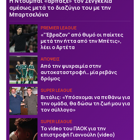
Η Ντουμπάι «άρπαξε» τον Σενγκέλια
αμέσως μετά το διαζύγιο του με την
Μπαρτσελόνα
PREMIER LEAGUE
«”Έβραζαν” από θυμό οι παίκτες
μετά την ήττα από την Μπέτις»,
λέει ο Αρτέτα
ΑΠΟΨΕΙΣ
Από την ψυχραιμία στην
αυτοκαταστροφή… μία ρεβάνς
δρόμος
SUPER LEAGUE
Βιτάλις: «Υπόσχομαι να πεθάνω για
την ομάδα, θα δώσω τη ζωή μου για
τον σύλλογο»
SUPER LEAGUE
Το video του ΠΑΟΚ για την
επιστροφή Γιαννούλη (video)