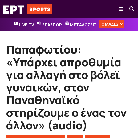
Μετάβαση
Μενού
σε
περιεχόμενο
ΟΜΑΔΕΣ
LIVE TV
ΕΡΑΣΠΟΡ
ΜΕΤΑΔΟΣΕΙΣ
Παπαφωτίου:
«Υπάρχει απροθυμία
για αλλαγή στο βόλεϊ
γυναικών, στον
Παναθηναϊκό
στηρίζουμε ο ένας τον
άλλον» (audio)