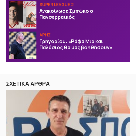
SUPER LEAGUE 2
Ανακοίνωσε Σμπώκο ο
Πανσερραϊκός
ΑΡΗΣ
Γρηγορίου: «Ράφα Μιρ και
Παλάσιος θα μας βοηθήσουν»
ΣΧΕΤΙΚΑ ΑΡΘΡΑ