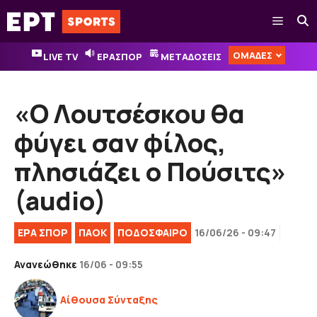
Μετάβαση
Μενού
σε
περιεχόμενο
ΟΜΑΔΕΣ
LIVE TV
ΕΡΑΣΠΟΡ
ΜΕΤΑΔΟΣΕΙΣ
«Ο Λουτσέσκου θα
φύγει σαν φίλος,
πλησιάζει ο Πούσιτς»
(audio)
ΕΡΑ ΣΠΟΡ
ΠΑΟΚ
ΠΟΔΟΣΦΑΙΡΟ
16/06/26 - 09:47
Ανανεώθηκε
16/06 - 09:55
Αίθουσα Σύνταξης