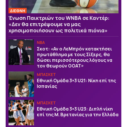
ΔΙΕΘΝΗ
Ένωση Παικτριών του WNBA σε Καντέρ:
«Δεν θα επιτρέψουμε να μας
χρησιμοποιήσουν ως πολιτικά πιόνια»
NBA
Σκοτ: «Αν ο ΛεΜπρόν κατακτήσει
πρωτάθλημα με τους Σίξερς, θα
δώσει περισσότερους λόγους να
τον θεωρούν GOAT»
ΜΠΑΣΚΕΤ
Εθνική Ομάδα 3×3 U21: Νίκη επί της
Ισπανίας
ΜΠΑΣΚΕΤ
Εθνική Ομάδα 3×3 U23: Διπλή νίκη
επί της Μ. Βρετανίας για την Ελλάδα