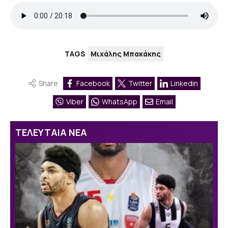
TAGS
Μιχάλης Μπακάκης
Share
Facebook
Twitter
Linkedin
Viber
WhatsApp
Email
ΤΕΛΕΥΤΑΙΑ ΝΕΑ