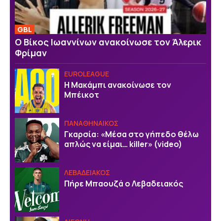
GBL
Ο Βίκος Ιωαννίνων ανακοίνωσε τον Άλερικ
Φρίμαν
EUROLEAGUE
Η Μακάμπι ανακοίνωσε τον
Μπέικοτ
ΠΑΝΑΘΗΝΑΙΚΟΣ
Γκαρσία: «Μέσα στο γήπεδο θέλω
απλώς να είμαι… killer» (video)
ΛΕΒΑΔΕΙΑΚΟΣ
Πήρε Μπαουζά ο Λεβαδειακός