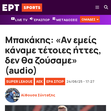
Μετάβαση
Μενού
σε
περιεχόμενο
ΟΜΑΔΕΣ
LIVE TV
ΕΡΑΣΠΟΡ
ΜΕΤΑΔΟΣΕΙΣ
Μπακάκης: «Αν εμείς
κάναμε τέτοιες ήττες,
δεν θα ζούσαμε»
(audio)
SUPER LEAGUE
ΑΕΚ
ΕΡΑ ΣΠΟΡ
24/06/25 - 17:27
Αίθουσα Σύνταξης