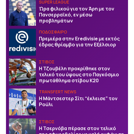
SUPER LEAGUE
Ώρα φιλικού για τον Άρη με τον
Πανσερραϊκό, εν μέσω
προβλημάτων
ΠΟΔΟΣΦΑΙΡΟ
Πρεμιέρα στην Eredivisie με εκτός
έδρας θρίαμβο για την Εξέλσιορ
ΣΤΙΒΟΣ
Η Τζουβέλη προκρίθηκε στον
τελικό του ύψους στο Παγκόσμιο
πρωτάθλημα στίβου Κ20
TRANSFERT NEWS
Η Μάντσεστερ Σίτι “έκλεισε” τον
Ρούλι
ΣΤΙΒΟΣ
Η Τσερνόβα πέρασε στον τελικό