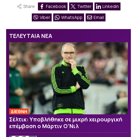
Share
Facebook
Twitter
Linkedin
Viber
WhatsApp
Email
ΤΕΛΕΥΤΑΙΑ ΝΕΑ
ΔΙΕΘΝΗ
Σέλτικ: Υποβλήθηκε σε μικρή χειρουργική
επέμβαση ο Μάρτιν Ο’Νιλ