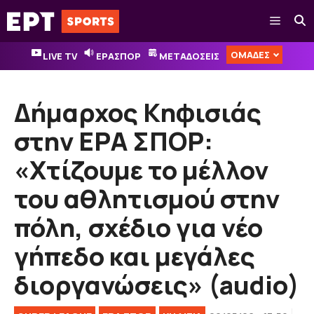
Μετάβαση
Μενού
σε
περιεχόμενο
ΟΜΑΔΕΣ
LIVE TV
ΕΡΑΣΠΟΡ
ΜΕΤΑΔΟΣΕΙΣ
Δήμαρχος Κηφισιάς
στην ΕΡΑ ΣΠΟΡ:
«Χτίζουμε το μέλλον
του αθλητισμού στην
πόλη, σχέδιο για νέο
γήπεδο και μεγάλες
διοργανώσεις» (audio)