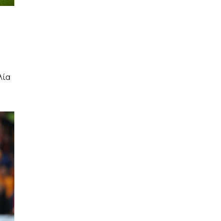
-
λία