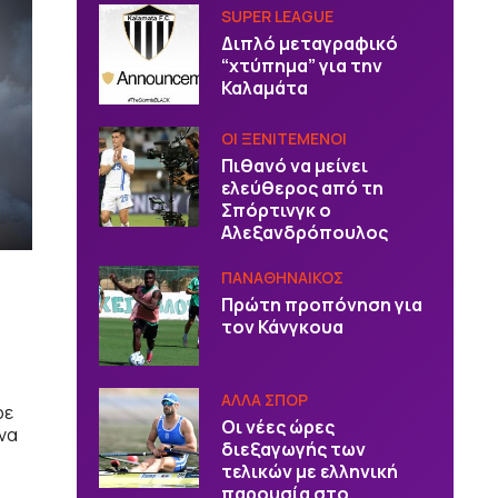
SUPER LEAGUE
Διπλό μεταγραφικό
“χτύπημα” για την
Καλαμάτα
ΟΙ ΞΕΝΙΤΕΜΕΝΟΙ
Πιθανό να μείνει
ελεύθερος από τη
Σπόρτινγκ ο
Αλεξανδρόπουλος
ΠΑΝΑΘΗΝΑΙΚΟΣ
Πρώτη προπόνηση για
τον Κάνγκουα
ΑΛΛΑ ΣΠΟΡ
ρε
Οι νέες ώρες
να
διεξαγωγής των
τελικών με ελληνική
παρουσία στο