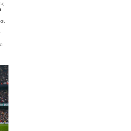
ες
α
και
ν
μα