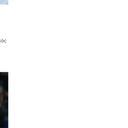
κός
α