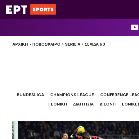
Μετάβαση
σε
περιεχόμενο
ΑΡΧΙΚΉ
>
ΠΟΔΟΣΦΑΙΡΟ
>
SERIE A
>
ΣΕΛΊΔΑ 60
BUNDESLIGA
CHAMPIONS LEAGUE
CONFERENCE LEA
Γ ΕΘΝΙΚΗ
ΔΙΑΙΤΗΣΙΑ
ΔΙΕΘΝΗ
ΕΘΝΙΚΕ