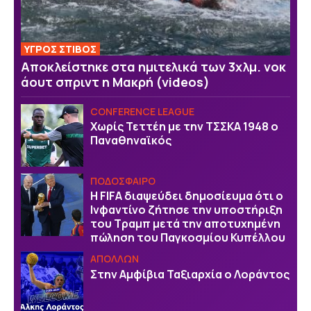
ΥΓΡΟΣ ΣΤΙΒΟΣ
Αποκλείστηκε στα ημιτελικά των 3χλμ. νοκ
άουτ σπριντ η Μακρή (videos)
CONFERENCE LEAGUE
Χωρίς Τεττέη με την ΤΣΣΚΑ 1948 ο
Παναθηναϊκός
ΠΟΔΟΣΦΑΙΡΟ
Η FIFA διαψεύδει δημοσίευμα ότι ο
Ινφαντίνο ζήτησε την υποστήριξη
του Τραμπ μετά την αποτυχημένη
πώληση του Παγκοσμίου Κυπέλλου
ΑΠΟΛΛΩΝ
Στην Αμφίβια Ταξιαρχία ο Λοράντος