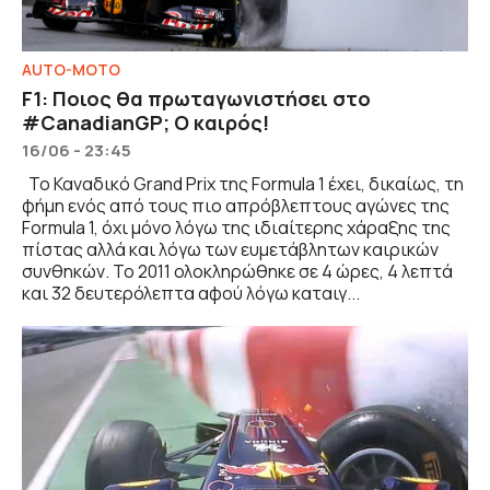
AUTO-MOTO
F1: Ποιος θα πρωταγωνιστήσει στο
#CanadianGP; Ο καιρός!
16/06 - 23:45
Το Καναδικό Grand Prix της Formula 1 έχει, δικαίως, τη
φήμη ενός από τους πιο απρόβλεπτους αγώνες της
Formula 1, όχι μόνο λόγω της ιδιαίτερης χάραξης της
πίστας αλλά και λόγω των ευμετάβλητων καιρικών
συνθηκών. Το 2011 ολοκληρώθηκε σε 4 ώρες, 4 λεπτά
και 32 δευτερόλεπτα αφού λόγω καταιγ...