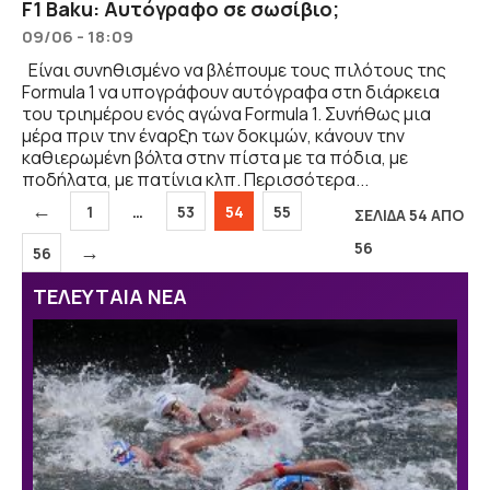
F1 Baku: Αυτόγραφο σε σωσίβιο;
09/06 - 18:09
Είναι συνηθισμένο να βλέπουμε τους πιλότους της
Formula 1 να υπογράφουν αυτόγραφα στη διάρκεια
του τριημέρου ενός αγώνα Formula 1. Συνήθως μια
μέρα πριν την έναρξη των δοκιμών, κάνουν την
καθιερωμένη βόλτα στην πίστα με τα πόδια, με
ποδήλατα, με πατίνια κλπ. Περισσότερα...
←
Σελίδα
Σελίδα
Σελίδα
Σελίδα
1
…
53
54
55
ΣΕΛΙΔΑ 54 ΑΠΟ
56
→
Σελίδα
56
ΤΕΛΕΥΤΑΙΑ ΝΕΑ