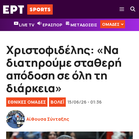
Μετάβαση
Μενού
σε
περιεχόμενο
ΟΜΑΔΕΣ
LIVE TV
ΕΡΑΣΠΟΡ
ΜΕΤΑΔΟΣΕΙΣ
Χριστοφιδέλης: «Να
διατηρούμε σταθερή
απόδοση σε όλη τη
διάρκεια»
EΘΝΙΚΈΣ ΟΜΆΔΕΣ
ΒOΛΕΪ
15/06/26 - 01:36
Αίθουσα Σύνταξης