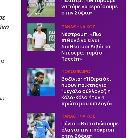
Πελίστρι: «Μπορούμε
να πάμε να κερδίσουμε
στην Σόφια»
σε
ένη
ΠΑΝΑΘΗΝΑΙΚΟΣ
Νέστρουπ: «Πιο
πιθανό να είναι
διαθέσιμοι Λιβάι και
Ντέσερς, παρά ο
Τεττέη»
4ο
ΠΟΔΟΣΦΑΙΡΟ
Βοζίνια: «Ήξερα ότι
ήμουν παίκτης για
“μεγάλο σύλλογο”, η
ει
Κόλο-Κόλο ήταν η
πρώτη μου επιλογή»
ΠΑΝΑΘΗΝΑΙΚΟΣ
Πένια: «Θα τα δώσουμε
όλα για την πρόκριση
στην Σόφια»