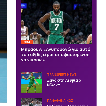
NBA
Μπράουν: «Ανυπομονώ για αυτό
το ταξίδι, είμαι αποφασισμένος
να νικήσω»
TRANSFERT NEWS
Ξανά στη Λειψία ο
Νίλαντ
ΠΑΝΑΘΗΝΑΙΚΟΣ