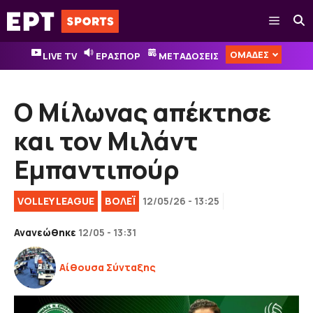
Μετάβαση
Μενού
σε
περιεχόμενο
ΟΜΑΔΕΣ
LIVE TV
ΕΡΑΣΠΟΡ
ΜΕΤΑΔΟΣΕΙΣ
Ο Μίλωνας απέκτησε
και τον Μιλάντ
Εμπαντιπούρ
VOLLEY LEAGUE
ΒOΛΕΪ
12/05/26 - 13:25
Ανανεώθηκε
12/05 - 13:31
Αίθουσα Σύνταξης