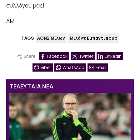
συλλόγου μας!
ΔΜ
TAGS
ΑΟΝΣ Μίλων
Μιλάντ Εμπαντιπούρ
Share
Facebook
Twitter
Linkedin
Viber
WhatsApp
Email
ΤΕΛΕΥΤΑΙΑ ΝΕΑ