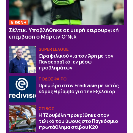
ΔΙΕΘΝΗ
Σέλτικ: Υποβλήθηκε σε μικρή χειρουργική
επέμβαση ο Μάρτιν Ο’Νιλ
SUPER LEAGUE
Ώρα φιλικού για τον Άρη με τον
Πανσερραϊκό, εν μέσω
προβλημάτων
ΠΟΔΟΣΦΑΙΡΟ
Πρεμιέρα στην Eredivisie με εκτός
έδρας θρίαμβο για την Εξέλσιορ
ΣΤΙΒΟΣ
Η Τζουβέλη προκρίθηκε στον
τελικό του ύψους στο Παγκόσμιο
πρωτάθλημα στίβου Κ20