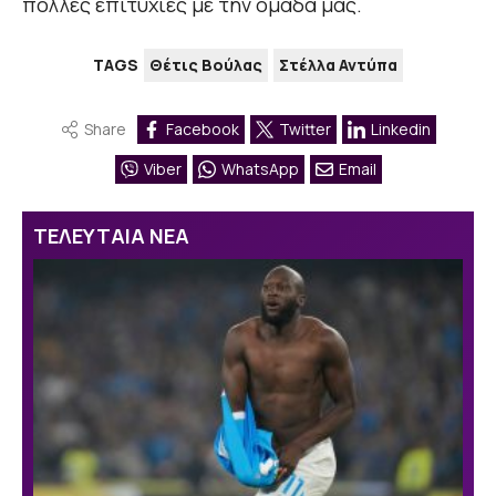
πολλές επιτυχίες με την ομάδα μας.
TAGS
Θέτις Βούλας
Στέλλα Αντύπα
Share
Facebook
Twitter
Linkedin
Viber
WhatsApp
Email
ΤΕΛΕΥΤΑΙΑ ΝΕΑ