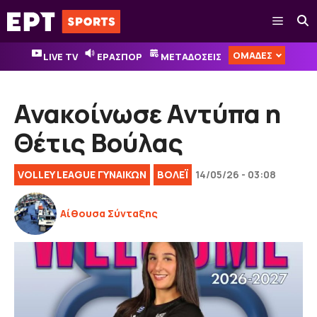
Μετάβαση
Μενού
σε
περιεχόμενο
ΟΜΑΔΕΣ
LIVE TV
ΕΡΑΣΠΟΡ
ΜΕΤΑΔΟΣΕΙΣ
Ανακοίνωσε Αντύπα η
Θέτις Βούλας
VOLLEY LEAGUE ΓΥΝΑΙΚΏΝ
ΒOΛΕΪ
14/05/26 - 03:08
Αίθουσα Σύνταξης