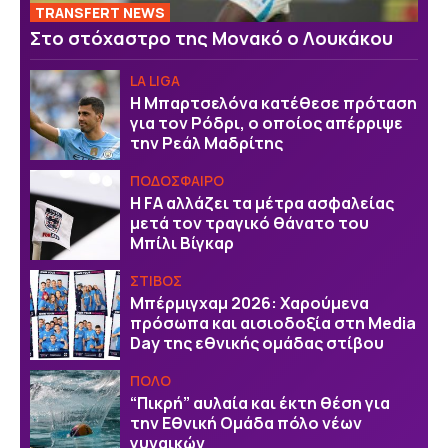
TRANSFERT NEWS
Στο στόχαστρο της Μονακό ο Λουκάκου
LA LIGA
Η Μπαρτσελόνα κατέθεσε πρόταση
για τον Ρόδρι, ο οποίος απέρριψε
την Ρεάλ Μαδρίτης
ΠΟΔΟΣΦΑΙΡΟ
Η FA αλλάζει τα μέτρα ασφαλείας
μετά τον τραγικό θάνατο του
Μπίλι Βίγκαρ
ΣΤΙΒΟΣ
Μπέρμιγχαμ 2026: Χαρούμενα
πρόσωπα και αισιοδοξία στη Media
Day της εθνικής ομάδας στίβου
ΠΟΛΟ
“Πικρή” αυλαία και έκτη θέση για
την Εθνική Ομάδα πόλο νέων
γυναικών