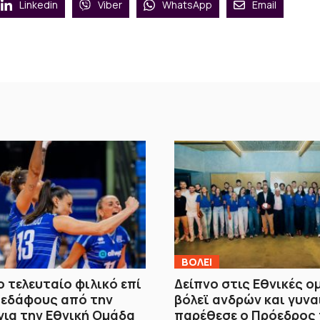
Linkedin
Viber
WhatsApp
Email
ΒOΛΕΙ
 τελευταίο φιλικό επί
Δείπνο στις Εθνικές ο
 εδάφους από την
βόλεϊ ανδρών και γυν
για την Εθνική Ομάδα
παρέθεσε ο Πρόεδρος 