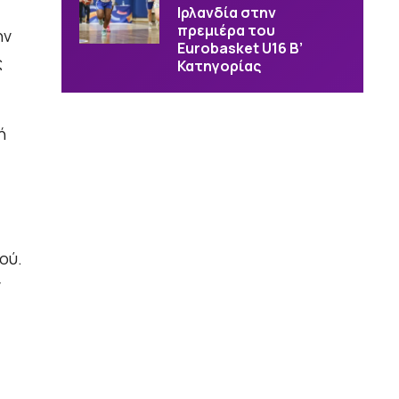
Ιρλανδία στην
πρεμιέρα του
ην
Eurobasket U16 Β’
ς
Κατηγορίας
ή
ού.
ν