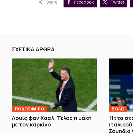
Share
Facebook
Twitter
ΣΧΕΤΙΚΑ ΑΡΘΡΑ
ΠΟΔΟΣΦΑΙΡΟ
ΒOΛΕΙ
Λουίς φαν Χάαλ: Τέλος η μάχη
Ήττα στο
με τον καρκίνο
ιταλικού
Σουηδία 