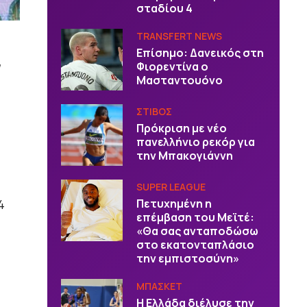
σταδίου 4
TRANSFERT NEWS
Επίσημο: Δανεικός στη
Φιορεντίνα ο
Μασταντουόνο
ΣΤΙΒΟΣ
Πρόκριση με νέο
πανελλήνιο ρεκόρ για
την Μπακογιάννη
SUPER LEAGUE
4
Πετυχημένη η
επέμβαση του Μεϊτέ:
«Θα σας ανταποδώσω
στο εκατονταπλάσιο
την εμπιστοσύνη»
ΜΠΑΣΚΕΤ
Η Ελλάδα διέλυσε την