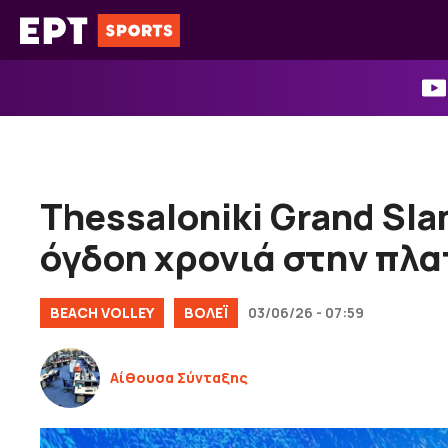
Μετάβαση
σε
περιεχόμενο
Thessaloniki Grand Sla
όγδοη χρονιά στην πλα
BEACH VOLLEY
ΒOΛΕΪ
03/06/26 - 07:59
Αίθουσα Σύνταξης