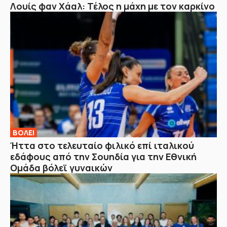
Λουίς φαν Χάαλ: Τέλος η μάχη με τον καρκίνο
ΒOΛΕΙ
Ήττα στο τελευταίο φιλικό επί ιταλικού
εδάφους από την Σουηδία για την Εθνική
Ομάδα βόλεϊ γυναικών