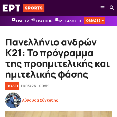
Μετάβαση
Μενού
σε
περιεχόμενο
ΟΜΑΔΕΣ
LIVE TV
ΕΡΑΣΠΟΡ
ΜΕΤΑΔΟΣΕΙΣ
Πανελλήνιο ανδρών
Κ21: Το πρόγραμμα
της προημιτελικής και
ημιτελικής φάσης
ΒOΛΕΪ
11/03/26 - 00:59
Αίθουσα Σύνταξης