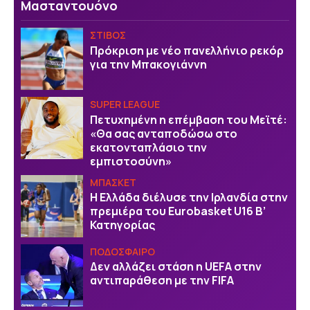
Μασταντουόνο
ΣΤΙΒΟΣ
Πρόκριση με νέο πανελλήνιο ρεκόρ
για την Μπακογιάννη
SUPER LEAGUE
Πετυχημένη η επέμβαση του Μεϊτέ:
«Θα σας ανταποδώσω στο
εκατονταπλάσιο την
εμπιστοσύνη»
ΜΠΑΣΚΕΤ
Η Ελλάδα διέλυσε την Ιρλανδία στην
πρεμιέρα του Eurobasket U16 Β’
Κατηγορίας
ΠΟΔΟΣΦΑΙΡΟ
Δεν αλλάζει στάση η UEFA στην
αντιπαράθεση με την FIFA