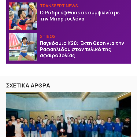
TRANSFERT NEWS
O Ρόδρι έφθασε σε συμφωνία με
την Μπαρτσελόνα
ΣΤΙΒΟΣ
Παγκόσμιο Κ20: Έκτη θέση για την
Ραφαηλίδου στον τελικό της
σφαιροβολίας
ΣΧΕΤΙΚΑ ΑΡΘΡΑ