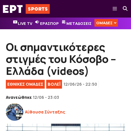
Μετάβαση
Μενού
σε
περιεχόμενο
ΟΜΑΔΕΣ
LIVE TV
ΕΡΑΣΠΟΡ
ΜΕΤΑΔΟΣΕΙΣ
Οι σημαντικότερες
στιγμές του Κόσοβο –
Ελλάδα (videos)
EΘΝΙΚΈΣ ΟΜΆΔΕΣ
ΒOΛΕΪ
12/06/26 - 22:50
Ανανεώθηκε
12/06 - 23:03
Αίθουσα Σύνταξης