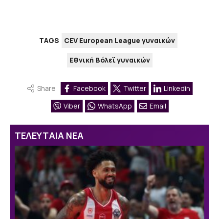
TAGS
CEV European League γυναικών
Εθνική Βόλεϊ γυναικών
Share
Facebook
Twitter
Linkedin
Viber
WhatsApp
Email
ΤΕΛΕΥΤΑΙΑ ΝΕΑ