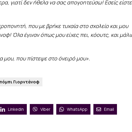
ρα, γιατί δεν ήθελα να σας απογοητεύσω! Εσείς είστε
ροπονητή, που με βρήκε τυχαία στο σχολείο και μου
άνοφ! Όλα έγιναν όπως μου είχες πει, κόουτς, και μάλ
α μου, που πίστεψε στο όνειρό μου».
πόμπι Γιορντάνοφ
Linkedin
Viber
WhatsApp
Email