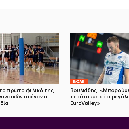
ΒOΛΕΙ
το πρώτο φιλικό της
Βουλκίδης: «Μπορούμε
γυναικών απέναντι
πετύχουμε κάτι μεγάλ
δία
EuroVolley»