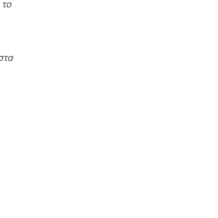
 το
ιστα