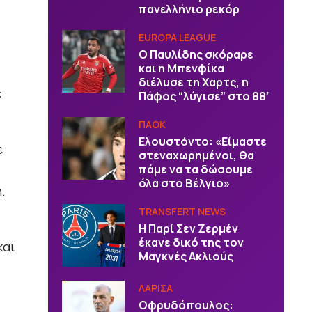
πανελλήνιο ρεκόρ
EUROPA LEAGUE
Ο Παυλίδης σκόραρε
και η Μπενφίκα
διέλυσε τη Χαρτς, η
ε
Πάφος “λύγισε” στο 88′
ΠΑΟΚ
Ελουστόντο: «Είμαστε
ε
στεναχωρημένοι, θα
πάμε να τα δώσουμε
όλα στο Βέλγιο»
.
TRANSFERT NEWS
Η Παρί Σεν Ζερμέν
έκανε δικό της τον
και
Μαγκνές Ακλιούς
ΛΑΡΙΣΑ
Οφρυδόπουλος: