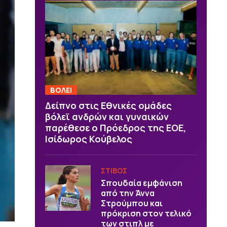
ΒOΛΕΙ
Δείπνο στις Εθνικές ομάδες
βόλεϊ ανδρών και γυναικών
παρέθεσε ο Πρόεδρος της ΕΟΕ,
Ισίδωρος Κούβελος
ΣΤΙΒΟΣ
Σπουδαία εμφάνιση
από την Άννα
Στρούμπου και
πρόκριση στον τελικό
των στιπλ με