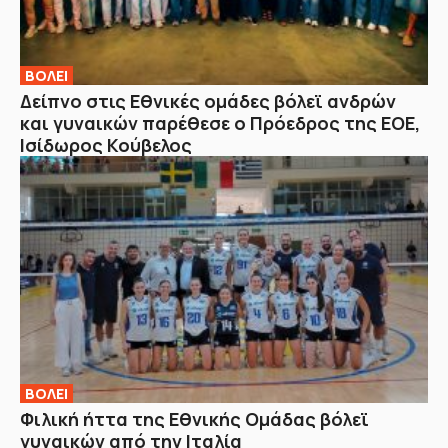
ΒOΛΕΙ
Δείπνο στις Εθνικές ομάδες βόλεϊ ανδρών
και γυναικών παρέθεσε ο Πρόεδρος της ΕΟΕ,
Ισίδωρος Κούβελος
ΒOΛΕΙ
Φιλική ήττα της Εθνικής Ομάδας βόλεϊ
γυναικών από την Ιταλία