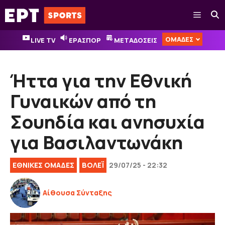
Μετάβαση
Μενού
σε
περιεχόμενο
ΟΜΑΔΕΣ
LIVE TV
ΕΡΑΣΠΟΡ
ΜΕΤΑΔΟΣΕΙΣ
Ήττα για την Εθνική
Γυναικών από τη
Σουηδία και ανησυχία
για Βασιλαντωνάκη
EΘΝΙΚΈΣ ΟΜΆΔΕΣ
ΒOΛΕΪ
29/07/25 - 22:32
Αίθουσα Σύνταξης