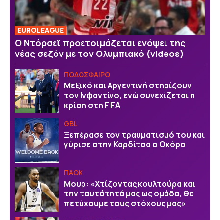
EUROLEAGUE
Ο Ντόρσεϊ προετοιμάζεται ενόψει της
νέας σεζόν με τον Ολυμπιακό (videos)
ΠΟΔΟΣΦΑΙΡΟ
Μεξικό και Αργεντινή στηρίζουν
τον Ινφαντίνο, ενώ συνεχίζεται η
κρίση στη FIFA
GBL
Ξεπέρασε τον τραυματισμό του και
γύρισε στην Καρδίτσα ο Οκόρο
ΠΑΟΚ
Μουρ: «Χτίζοντας κουλτούρα και
την ταυτότητά μας ως ομάδα, θα
πετύχουμε τους στόχους μας»