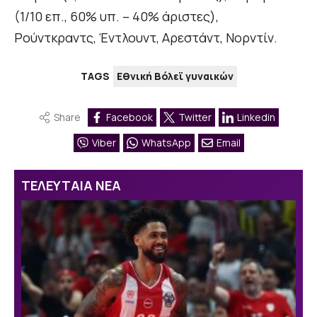
(1/10 επ., 60% υπ. – 40% άριστες),
Ρούντκραντς, Έντλουντ, Αρεστάντ, Νορντίν.
TAGS
Εθνική Βόλεϊ γυναικών
Share
Facebook
Twitter
Linkedin
Viber
WhatsApp
Email
ΤΕΛΕΥΤΑΙΑ ΝΕΑ