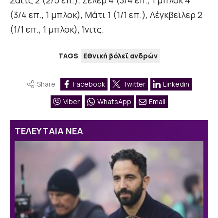
Σάιτς 2 (2/5 επ.), Ζέλερ 4 (3/4 επ., 1 μπλοκ 4
(3/4 επ., 1 μπλοκ), Μάτι 1 (1/1 επ.), Λέγκβεϊλερ 2
(1/1 επ., 1 μπλοκ), Ίνιτς.
TAGS
Εθνική βόλεϊ ανδρών
Share
Facebook
Twitter
Linkedin
Viber
WhatsApp
Email
ΤΕΛΕΥΤΑΙΑ ΝΕΑ