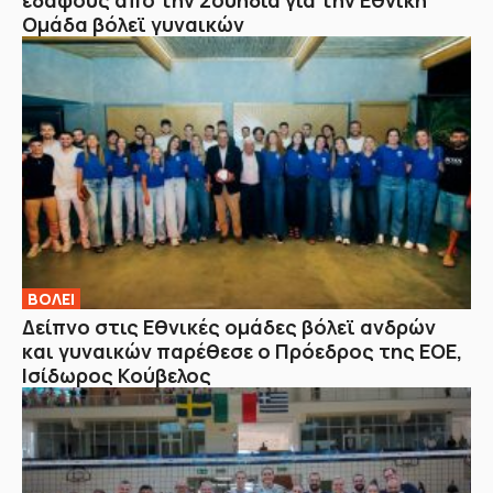
εδάφους από την Σουηδία για την Εθνική
Ομάδα βόλεϊ γυναικών
ΒOΛΕΙ
Δείπνο στις Εθνικές ομάδες βόλεϊ ανδρών
και γυναικών παρέθεσε ο Πρόεδρος της ΕΟΕ,
Ισίδωρος Κούβελος