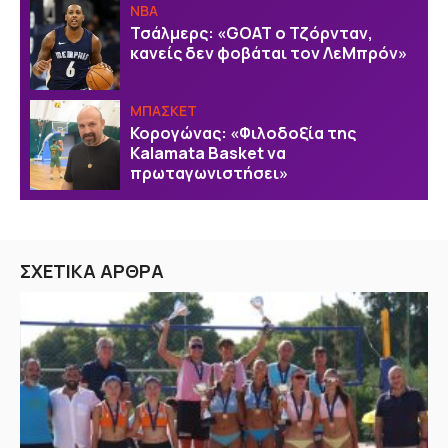
NBA
Τσάλμερς: «GOAT ο Τζόρνταν,
κανείς δεν φοβάται τον ΛεΜπρόν»
ΜΠΑΣΚΕΤ
Κορογώνας: «Φιλοδοξία της
Kalamata Basket να
πρωταγωνιστήσει»
ΣΧΕΤΙΚΑ ΑΡΘΡΑ