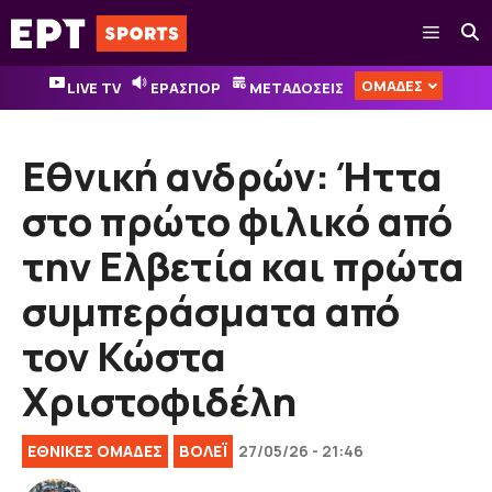
Μετάβαση
Μενού
σε
περιεχόμενο
ΟΜΑΔΕΣ
LIVE TV
ΕΡΑΣΠΟΡ
ΜΕΤΑΔΟΣΕΙΣ
Εθνική ανδρών: Ήττα
στο πρώτο φιλικό από
την Ελβετία και πρώτα
συμπεράσματα από
τον Κώστα
Χριστοφιδέλη
EΘΝΙΚΈΣ ΟΜΆΔΕΣ
ΒOΛΕΪ
27/05/26 - 21:46