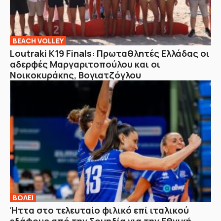
BEACH VOLLEY
Loutraki K19 Finals: Πρωταθλητές Ελλάδας οι
αδερφές Μαργαριτοπούλου και οι
Νοικοκυράκης, Βογιατζόγλου
ΒOΛΕΙ
Ήττα στο τελευταίο φιλικό επί ιταλικού