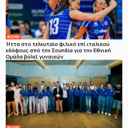
ΒOΛΕΙ
Ήττα στο τελευταίο φιλικό επί ιταλικού
εδάφους από την Σουηδία για την Εθνική
Ομάδα βόλεϊ γυναικών
ΒOΛΕΙ