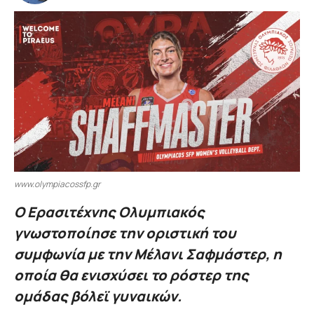
www.olympiacossfp.gr
Ο Ερασιτέχνης Ολυμπιακός
γνωστοποίησε την οριστική του
συμφωνία με την Μέλανι Σαφμάστερ, η
οποία θα ενισχύσει το ρόστερ της
ομάδας βόλεϊ γυναικών.