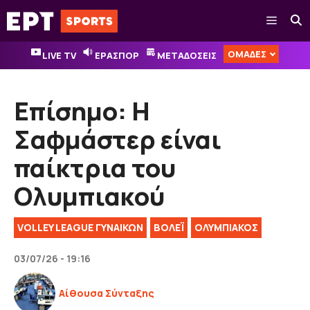
Μετάβαση
Μενού
σε
περιεχόμενο
ΟΜΑΔΕΣ
LIVE TV
ΕΡΑΣΠΟΡ
ΜΕΤΑΔΟΣΕΙΣ
Επίσημο: Η
Σαφμάστερ είναι
παίκτρια του
Ολυμπιακού
VOLLEY LEAGUE ΓΥΝΑΙΚΏΝ
ΒOΛΕΪ
ΟΛΥΜΠΙΑΚΟΣ
03/07/26 - 19:16
Αίθουσα Σύνταξης