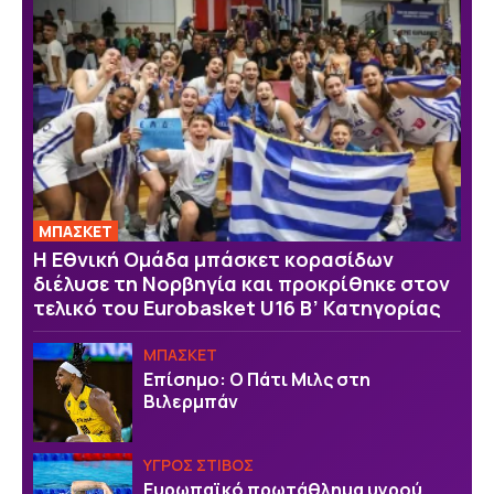
ΜΠΑΣΚΕΤ
Η Εθνική Ομάδα μπάσκετ κορασίδων
διέλυσε τη Νορβηγία και προκρίθηκε στον
τελικό του Eurobasket U16 Β’ Κατηγορίας
ΜΠΑΣΚΕΤ
Επίσημο: Ο Πάτι Μιλς στη
Βιλερμπάν
ΥΓΡΟΣ ΣΤΙΒΟΣ
Ευρωπαϊκό πρωτάθλημα υγρού