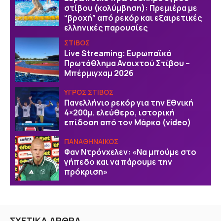
στίβου (κολύμβηση): Πρεμιέρα με
“βροχή” από ρεκόρ και εξαιρετικές
ελληνικές παρουσίες
ΣΤΙΒΟΣ
Live Streaming: Ευρωπαϊκό
Πρωτάθλημα Ανοιχτού Στίβου –
Μπέρμιγχαμ 2026
ΥΓΡΟΣ ΣΤΙΒΟΣ
Πανελλήνιο ρεκόρ για την Εθνική
4×200μ. ελεύθερο, ιστορική
επίδοση από τον Μάρκο (video)
ΠΑΝΑΘΗΝΑΙΚΟΣ
Φαν Ντρόνχελεν: «Να μπούμε στο
γήπεδο και να πάρουμε την
πρόκριση»
ΣΧΕΤΙΚΑ ΑΡΘΡΑ