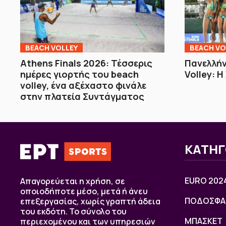
BEACH VOLLEY
BEACH VO
Athens Finals 2026: Τέσσερις
Πανελλή
ημέρες γιορτής του beach
Volley: 
volley, ένα αξέχαστο φινάλε
στην πλατεία Συντάγματος
ΚΑΤΗΓ
EURO 202
Απαγορεύεται η χρήση, σε
οποιοδήποτε μέσο, μετά ή άνευ
ΠΟΔΟΣΦΑ
επεξεργασίας, χωρίς γραπτή άδεια
του εκδότη. Το σύνολο του
ΜΠΑΣΚΕΤ
περιεχομένου και των υπηρεσιών