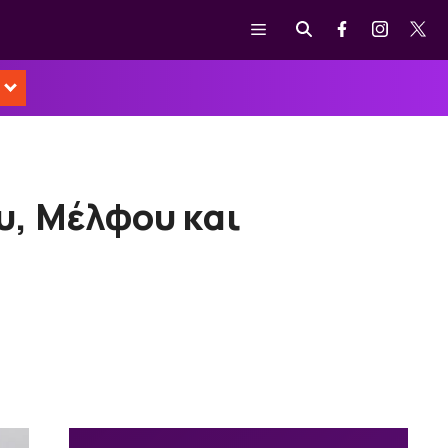
Μενού
υ, Μέλφου και