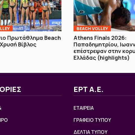
LLEY
BEACH VOLLEY
νιο Πρωτάθλημα Beach
Athens Finals 2026:
Η Χρυσή Βίβλος
Παπαδημητρίου, Ιωαν
επέστρεψαν στην κορ
Ελλάδας (highlights)
ΟΡΙΕΣ
ΕΡΤ Α.Ε.
4
ΕΤΑΙΡΕΙΑ
ΙΡΟ
ΓΡΑΦΕΙΟ ΤΥΠΟΥ
ΔΕΛΤΙΑ ΤΥΠΟΥ