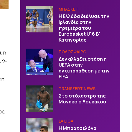
ΜΠΑΣΚΕΤ
Η Ελλάδα διέλυσε την
Ιρλανδία στην
πρεμιέρα του
Eurobasket U16 Β’
Κατηγορίας
ι η
ΠΟΔΟΣΦΑΙΡΟ
Δεν αλλάζει στάση η
 2-
UEFA στην
αντιπαράθεση με την
FIFA
πή
TRANSFERT NEWS
Στο στόχαστρο της
Μονακό ο Λουκάκου
ος
LA LIGA
Η Μπαρτσελόνα