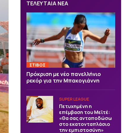
ΤΕΛΕΥΤΑΙΑ ΝΕΑ
ΣΤΙΒΟΣ
Πρόκριση με νέο πανελλήνιο
ρεκόρ για την Μπακογιάννη
SUPER LEAGUE
Πετυχημένη η
επέμβαση του Μεϊτέ:
«Θα σας ανταποδώσω
στο εκατονταπλάσιο
την εμπιστοσύνη»