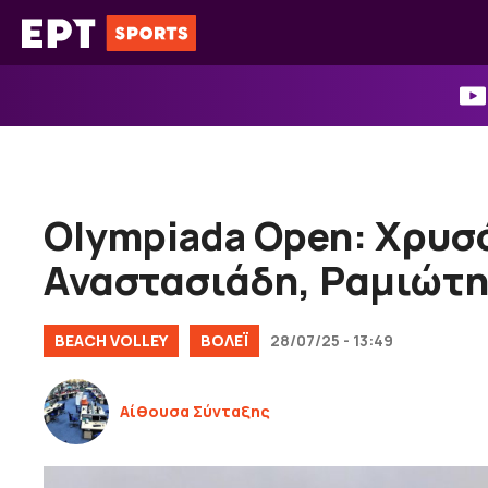
Μετάβαση
σε
περιεχόμενο
Olympiada Open: Χρυσό
Αναστασιάδη, Ραμιώτ
BEACH VOLLEY
ΒOΛΕΪ
28/07/25 - 13:49
Αίθουσα Σύνταξης