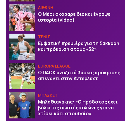
ΔΙΕΘΝΗ
Ο Μέσι σκόραρε δις και έγραψε
ιστορία (video)
ΤΕΝΙΣ
Εμφατική πρεμιέρα για τη Σάκκαρη
και πρόκριση στους «32»
EUROPA LEAGUE
Ο ΠΑΟΚ αναζητά βάσεις πρόκρισης
απέναντι στην Άντερλεχτ
ΜΠΑΣΚΕΤ
Μηλαθιανάκης: «Ο Ηρόδοτος έχει
βάλει τις σωστές κολώνες για να
χτίσει κάτι σπουδαίο»