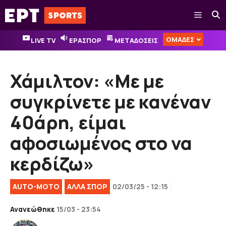
Μετάβαση
Μενού
σε
περιεχόμενο
ΟΜΑΔΕΣ
LIVE TV
ΕΡΑΣΠΟΡ
ΜΕΤΑΔΟΣΕΙΣ
Χάμιλτον: «Με με
συγκρίνετε με κανέναν
40άρη, είμαι
αφοσιωμένος στο να
κερδίζω»
AUTO-MOTO
ΑΛΛΑ ΣΠΟΡ
02/03/25 - 12:15
Ανανεώθηκε
15/03 - 23:54