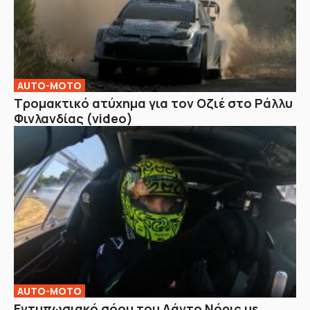
AUTO-MOTO
Τρομακτικό ατύχημα για τον Οζιέ στο Ράλλυ
Φινλανδίας (video)
AUTO-MOTO
Εντυπωσιακό σόου του Λάντο Νόρις με