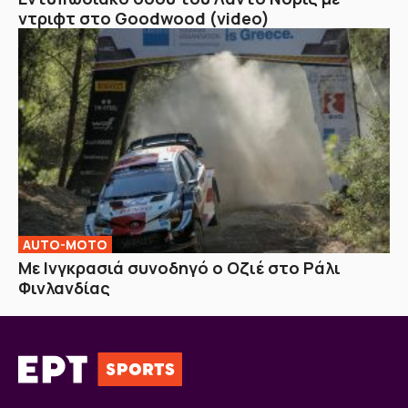
ντριφτ στο Goodwood (video)
AUTO-MOTO
Με Ινγκρασιά συνοδηγό ο Οζιέ στο Ράλι
Φινλανδίας