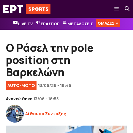
Μετάβαση
Μενού
σε
περιεχόμενο
ΟΜΑΔΕΣ
LIVE TV
ΕΡΑΣΠΟΡ
ΜΕΤΑΔΟΣΕΙΣ
Ο Ράσελ την pole
position στη
Βαρκελώνη
AUTO-MOTO
13/06/26 - 18:46
Ανανεώθηκε
13/06 - 18:55
Αίθουσα Σύνταξης