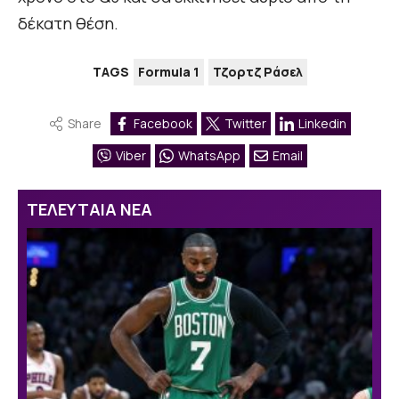
δέκατη θέση.
TAGS
Formula 1
Τζορτζ Ράσελ
Share
Facebook
Twitter
Linkedin
Viber
WhatsApp
Email
ΤΕΛΕΥΤΑΙΑ ΝΕΑ