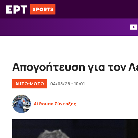
Μετάβαση
σε
περιεχόμενο
Απογοήτευση για τον Λ
AUTO-MOTO
04/05/26 - 10:01
Αίθουσα Σύνταξης