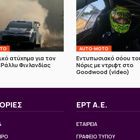
OTO
AUTO-MOTO
κό ατύχημα για τον
Εντυπωσιακό σόου το
 Ράλλυ Φινλανδίας
Νόρις με ντριφτ στο
Goodwood (video)
ΟΡΙΕΣ
ΕΡΤ Α.Ε.
4
ΕΤΑΙΡΕΙΑ
ΙΡΟ
ΓΡΑΦΕΙΟ ΤΥΠΟΥ