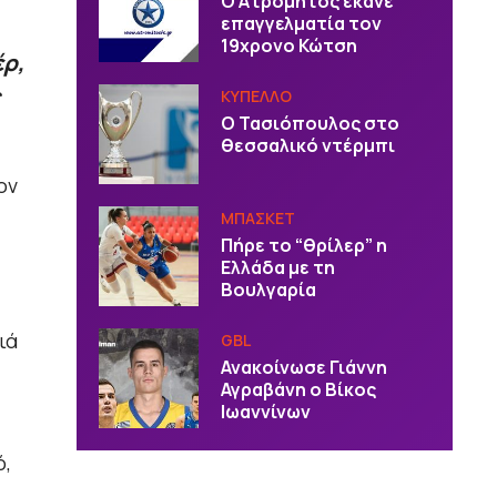
Ο Ατρόμητος έκανε
επαγγελματία τον
19χρονο Κώτση
έρ,
ς
ΚΥΠΕΛΛΟ
Ο Τασιόπουλος στο
θεσσαλικό ντέρμπι
ον
ΜΠΑΣΚΕΤ
Πήρε το “θρίλερ” η
Ελλάδα με τη
Βουλγαρία
ιά
GBL
Ανακοίνωσε Γιάννη
Αγραβάνη ο Βίκος
Ιωαννίνων
ό,