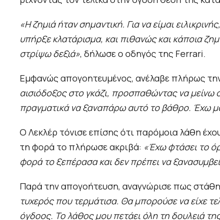
«Η ζημιά ήταν σημαντική. Για να είμαι ειλικρινής
υπήρξε κλατάρισμα, και πιθανώς και κάποια ζημ
στρίψω δεξιά»
, δήλωσε ο οδηγός της Ferrari.
Εμφανώς απογοητευμένος, ανέλαβε πλήρως την
αισιόδοξος στο γκάζι, προσπαθώντας να μείνω ό
πραγματικά να ξαναπάρω αυτό το βάθρο. Έχω μ
Ο Λεκλέρ τόνισε επίσης ότι παρόμοια λάθη έχο
τη φορά το πλήρωσε ακριβά:
«Έχω φτάσει το όρ
φορά το ξεπέρασα και δεν πρέπει να ξανασυμβεί
Παρά την απογοήτευση, αναγνώρισε πως στάθη
τυχερός που τερμάτισα. Θα μπορούσε να είχε τελε
όγδοος. Το λάθος μου πετάει όλη τη δουλειά τη