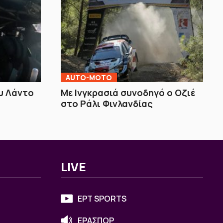
AUTO-MOTO
υ Λάντο
Με Ινγκρασιά συνοδηγό ο Οζιέ
στο Ράλι Φινλανδίας
LIVE
ΕΡΤ SPORTS
ΕΡΑΣΠΟΡ