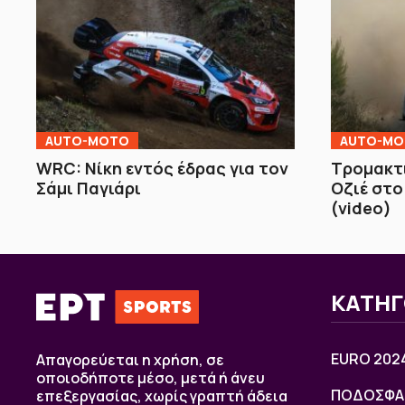
AUTO-MOTO
AUTO-M
WRC: Νίκη εντός έδρας για τον
Τρομακτι
Σάμι Παγιάρι
Οζιέ στο
(video)
ΚΑΤΗΓ
EURO 202
Απαγορεύεται η χρήση, σε
οποιοδήποτε μέσο, μετά ή άνευ
ΠΟΔΟΣΦΑ
επεξεργασίας, χωρίς γραπτή άδεια