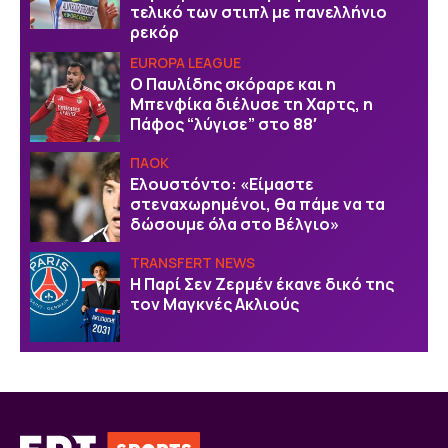
τελικό των στιπλ με πανελλήνιο
ρεκόρ
EUROPA LEAGUE
Ο Παυλίδης σκόραρε και η
Μπενφίκα διέλυσε τη Χαρτς, η
Πάφος “λύγισε” στο 88′
ΠΑΟΚ
Ελουστόντο: «Είμαστε
στεναχωρημένοι, θα πάμε να τα
δώσουμε όλα στο Βέλγιο»
TRANSFERT NEWS
Η Παρί Σεν Ζερμέν έκανε δικό της
τον Μαγκνές Ακλιούς