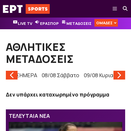
Μετάβαση
Μενού
σε
περιεχόμενο
ΟΜΑΔΕΣ
LIVE TV
ΕΡΑΣΠΟΡ
ΜΕΤΑΔΟΣΕΙΣ
ΑΘΛΗΤΙΚΕΣ
ΜΕΤΑΔΟΣΕΙΣ
ΣΗΜΕΡΑ
08/08 Σάββατο
09/08 Κυριακή
10
Δεν υπάρχει καταχωρημένο πρόγραμμα
ΤΕΛΕΥΤΑΙΑ ΝΕΑ