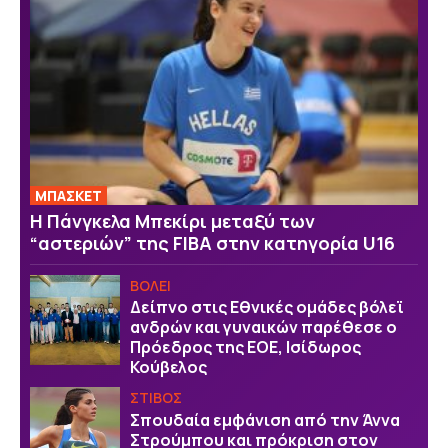
ΜΠΑΣΚΕΤ
H Πάνγκελα Μπεκίρι μεταξύ των
“αστεριών” της FIBA στην κατηγορία U16
ΒOΛΕΙ
Δείπνο στις Εθνικές ομάδες βόλεϊ
ανδρών και γυναικών παρέθεσε ο
Πρόεδρος της ΕΟΕ, Ισίδωρος
Κούβελος
ΣΤΙΒΟΣ
Σπουδαία εμφάνιση από την Άννα
Στρούμπου και πρόκριση στον