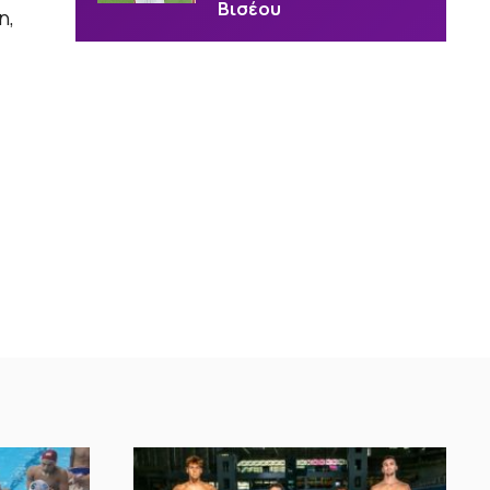
Βισέου
η,