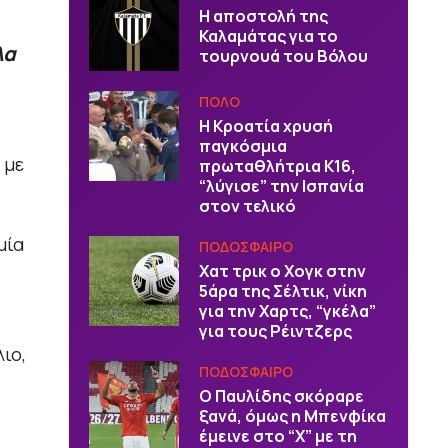
Η αποστολή της
Καλαμάτας για το
λα
τουρνουά του Βόλου
ΠΟΛΟ
Η Κροατία χρυσή
παγκόσμια
 με
πρωταθλήτρια Κ16,
“λύγισε” την Ισπανία
στον τελικό
μία
ΠΟΔΟΣΦΑΙΡΟ
Χατ τρικ ο Χογκ στην
5άρα της Σέλτικ, νίκη
για την Χαρτς, “γκέλα”
για τους Ρέιντζερς
ιο,
ΠΟΔΟΣΦΑΙΡΟ
Ο Παυλίδης σκόραρε
ξανά, όμως η Μπενφίκα
έμεινε στο “Χ” με τη