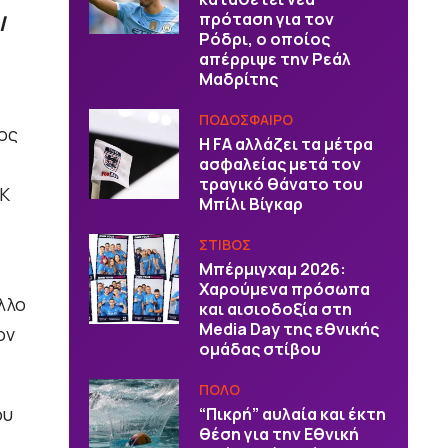
πρόταση για τον
l
Ρόδρι, ο οποίος
απέρριψε την Ρεάλ
Μαδρίτης
ΠΟΔΟΣΦΑΙΡΟ
ος
Η FA αλλάζει τα μέτρα
ασφαλείας μετά τον
τραγικό θάνατο του
ΕΚ
Μπίλι Βίγκαρ
ΣΤΙΒΟΣ
Μπέρμιγχαμ 2026:
Χαρούμενα πρόσωπα
λλο
και αισιοδοξία στη
Media Day της εθνικής
ον
ομάδας στίβου
ΠΟΛΟ
ου
“Πικρή” αυλαία και έκτη
θέση για την Εθνική