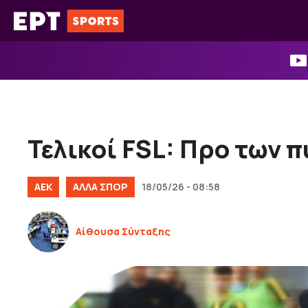
Μετάβαση
σε
περιεχόμενο
Τελικοί FSL: Προ των 
ΑΕΚ
ΑΛΛΑ ΣΠΟΡ
18/05/26 - 08:58
Αίθουσα Σύνταξης