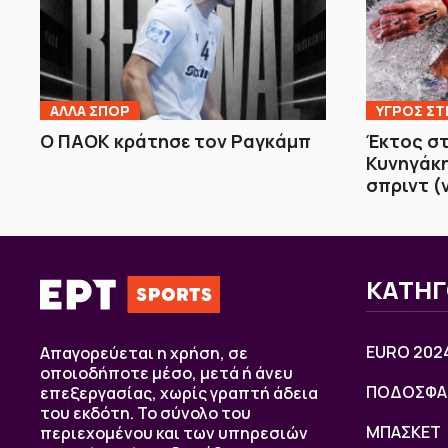
ΑΛΛΑ ΣΠΟΡ
ΥΓΡΟΣ ΣΤ
Ο ΠΑΟΚ κράτησε τον Ραγκάμπ
Έκτος σ
Κυνηγάκη
σπριντ (
ΚΑΤΗΓ
EURO 202
Απαγορεύεται η χρήση, σε
οποιοδήποτε μέσο, μετά ή άνευ
ΠΟΔΟΣΦΑ
επεξεργασίας, χωρίς γραπτή άδεια
του εκδότη. Το σύνολο του
ΜΠΑΣΚΕΤ
περιεχομένου και των υπηρεσιών