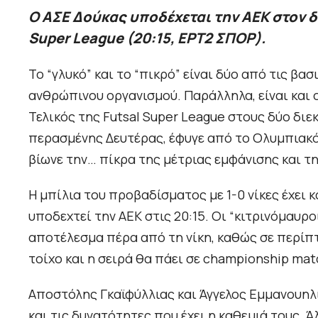
Ο ΑΣΕ Δούκας υποδέχεται την ΑΕΚ στον 
Super League (20:15, ΕΡΤ2 ΣΠΟΡ).
Το “γλυκό” και το “πικρό” είναι δύο από τις βα
ανθρώπινου οργανισμού. Παράλληλα, είναι και 
Τελικός της Futsal Super League στους δύο διε
περασμένης Δευτέρας, έφυγε από το Ολυμπιακό 
βίωνε την… πίκρα της μέτριας εμφάνισης και τη
Η μπίλια του προβαδίσματος με 1-0 νίκες έχει 
υποδεχτεί την ΑΕΚ στις 20:15. Οι “κιτρινόμαυρο
αποτέλεσμα πέρα από τη νίκη, καθώς σε περίπτ
τοίχο και η σειρά θα πάει σε championship mat
Αποστόλης Γκαϊφύλλιας και Άγγελος Εμμανουηλί
και τις δυνατότητες που έχει η καθεμιά τους. 