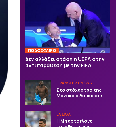
ΠΟΔΟΣΦΑΙΡΟ
Δεν αλλάζει στάση η UEFA στην
αντιπαράθεση με την FIFA
TRANSFERT NEWS
Στο στόχαστρο της
Μονακό ο Λουκάκου
LA LIGA
Η Μπαρτσελόνα
καταθέτει νέα