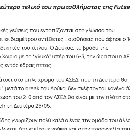
δεύτερο τελικό του πρωταθλήματος της Futsa
σικές γεύσεις που εντοπίζονται στη γλώσσα του
οι εκ διαμέτρου αντίθετες… αισθήσεις που άφησε ο 1
κδικητές του τίτλου. Ο Δούκας, το βράδυ της
Χωριό με το “γλυκό” υπέρ του 6-3, την ώρα που η Α
ς εντός έδρας ήττας.
κάτσει στο μπλε χρώμα του ΑΣΕΔ, που τη Δευτέρα θα
ι”, μετά το break του Δούκα, δεν σκέφτονται κανένα ά
ωση του 2-0 από τον ΑΣΕΔ θα είναι με την πλάτη στ
ch τη Δευτέρα 25/05.
δης γνωρίζουν πολύ καλά ο ένας την ομάδα του άλλ
Άλλωστε, όπως είχαμε γράψει και στην προαγγελία του