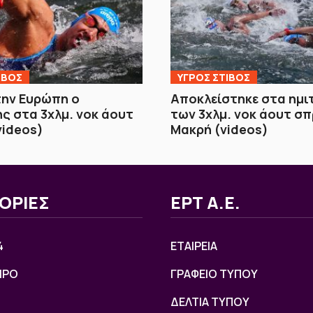
ΙΒΟΣ
ΥΓΡΟΣ ΣΤΙΒΟΣ
την Ευρώπη ο
Αποκλείστηκε στα ημι
ς στα 3χλμ. νοκ άουτ
των 3χλμ. νοκ άουτ σπ
videos)
Μακρή (videos)
ΟΡΙΕΣ
ΕΡΤ Α.Ε.
4
ΕΤΑΙΡΕΙΑ
ΙΡΟ
ΓΡΑΦΕΙΟ ΤΥΠΟΥ
ΔΕΛΤΙΑ ΤΥΠΟΥ