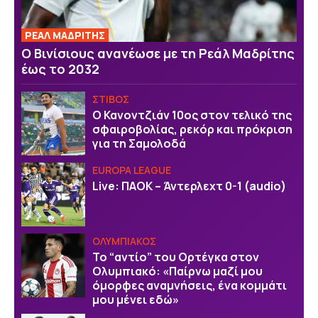
ΡΕΑΛ ΜΑΔΡΙΤΗΣ
Ο Βινίσιους ανανέωσε με τη Ρεάλ Μαδρίτης
έως το 2032
ΣΤΙΒΟΣ
Ο Κανοντζιάν 10ος στον τελικό της
σφαιροβολίας, ρεκόρ και πρόκριση
για τη Σαμολοδά
EUROPA LEAGUE
Live: ΠΑΟΚ – Άντερλεχτ 0-1 (audio)
ΟΛΥΜΠΙΑΚΟΣ
Το “αντίο” του Ορτέγκα στον
Ολυμπιακό: «Παίρνω μαζί μου
όμορφες αναμνήσεις, ένα κομμάτι
μου μένει εδώ»