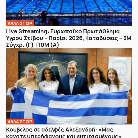
ΑΛΛΑ ΣΠΟΡ
Live Streaming: Ευρωπαϊκό Πρωτάθλημα
Υγρού Στίβου – Παρίσι 2026, Καταδύσεις – 3Μ
Σύγχρ. (Γ) | 10Μ (Α)
ΑΛΛΑ ΣΠΟΡ
Κούβελος σε αδελφές Αλεξανδρή: «Μας
κάνατε υπερήφανους και ευτυχισμένους»