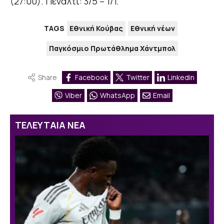
(27:00). Πέναλτι: 3/5 – 1/1.
TAGS
Εθνική Κούβας
Εθνική νέων
Παγκόσμιο Πρωτάθλημα Χάντμπολ
Share
Facebook
Twitter
Linkedin
Viber
WhatsApp
Email
ΤΕΛΕΥΤΑΙΑ ΝΕΑ