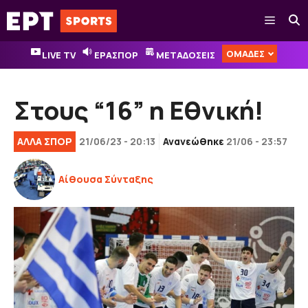
Μετάβαση
Μενού
σε
περιεχόμενο
ΟΜΑΔΕΣ
LIVE TV
ΕΡΑΣΠΟΡ
ΜΕΤΑΔΟΣΕΙΣ
Στους “16” η Εθνική!
ΑΛΛΑ ΣΠΟΡ
21/06/23 - 20:13
Ανανεώθηκε
21/06 - 23:57
Αίθουσα Σύνταξης