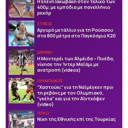
Η Ελένη Ιακωβάκη στον τελικό των
400μ. με εμπόδια με πανελλήνιο
ρεκόρ
ΣΤΙΒΟΣ
Αργυρό μετάλλιο για τη Ρούσσου
στα 800 μέτρα στο Παγκόσμιο Κ20
ΔΙΕΘΝΗ
Η Μοντερέι των Αλμέιδα – Πινέδα,
νίκησε την Ίντερ Μαϊάμι με
ανατροπή (videos)
ΟΛΥΜΠΙΑΚΟΣ
“Χαστούκι” για τη Ναϊμέγκεν πριν
τη ρεβάνς με τον Ολυμπιακό,
“γκέλα” και για την Αϊντχόφεν
(video)
ΠΟΛΟ
Νίκη της Εθνικής επί της Τουρκίας