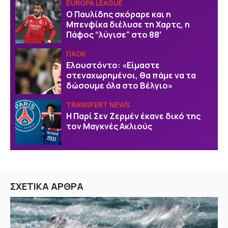
EUROPA LEAGUE
Ο Παυλίδης σκόραρε και η
Μπενφίκα διέλυσε τη Χαρτς, η
Πάφος “λύγισε” στο 88′
ΠΑΟΚ
Ελουστόντο: «Είμαστε
στεναχωρημένοι, θα πάμε να τα
δώσουμε όλα στο Βέλγιο»
TRANSFERT NEWS
Η Παρί Σεν Ζερμέν έκανε δικό της
τον Μαγκνές Ακλιούς
ΣΧΕΤΙΚΑ ΑΡΘΡΑ