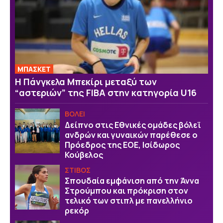
ΜΠΑΣΚΕΤ
H Πάνγκελα Μπεκίρι μεταξύ των
“αστεριών” της FIBA στην κατηγορία U16
ΒOΛΕΙ
Δείπνο στις Εθνικές ομάδες βόλεϊ
ανδρών και γυναικών παρέθεσε ο
Πρόεδρος της ΕΟΕ, Ισίδωρος
Κούβελος
ΣΤΙΒΟΣ
Σπουδαία εμφάνιση από την Άννα
Στρούμπου και πρόκριση στον
τελικό των στιπλ με πανελλήνιο
ρεκόρ