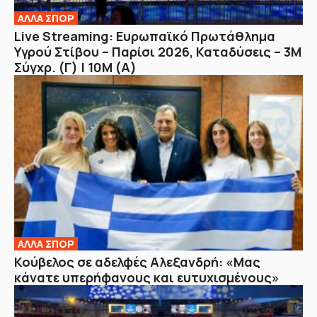
ΑΛΛΑ ΣΠΟΡ
Live Streaming: Ευρωπαϊκό Πρωτάθλημα
Υγρού Στίβου – Παρίσι 2026, Καταδύσεις – 3Μ
Σύγχρ. (Γ) | 10Μ (Α)
ΑΛΛΑ ΣΠΟΡ
Κούβελος σε αδελφές Αλεξανδρή: «Μας
κάνατε υπερήφανους και ευτυχισμένους»