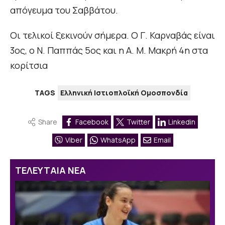
απόγευμα του Σαββάτου.
Οι τελικοί ξεκινούν σήμερα. Ο Γ. Καρναβάς είναι
3ος, ο Ν. Παππάς 5ος και η Α. Μ. Μακρή 4η στα
κορίτσια
TAGS
Ελληνική Ιστιοπλοϊκή Ομοσπονδία
Share
Facebook
Twitter
Linkedin
Viber
WhatsApp
Email
ΤΕΛΕΥΤΑΙΑ ΝΕΑ