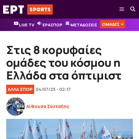
Μετάβαση
Μενού
σε
περιεχόμενο
ΟΜΑΔΕΣ
LIVE TV
ΕΡΑΣΠΟΡ
ΜΕΤΑΔΟΣΕΙΣ
Στις 8 κορυφαίες
ομάδες του κόσμου η
Ελλάδα στα όπτιμιστ
ΑΛΛΑ ΣΠΟΡ
04/07/25 - 02:17
Αίθουσα Σύνταξης