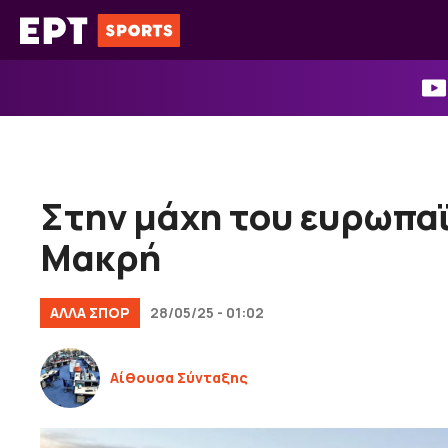
Μετάβαση
σε
περιεχόμενο
Στην μάχη του ευρωπα
Μακρή
ΑΛΛΑ ΣΠΟΡ
28/05/25 - 01:02
Αίθουσα Σύνταξης