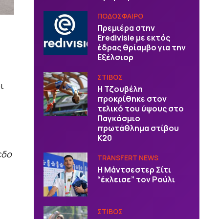
ΠΟΔΟΣΦΑΙΡΟ
Πρεμιέρα στην
Eredivisie με εκτός
έδρας θρίαμβο για την
Εξέλσιορ
ΣΤΙΒΟΣ
ι
Η Τζουβέλη
προκρίθηκε στον
τελικό του ύψους στο
Παγκόσμιο
πρωτάθλημα στίβου
Κ20
εδο
TRANSFERT NEWS
Η Μάντσεστερ Σίτι
“έκλεισε” τον Ρούλι
ΣΤΙΒΟΣ