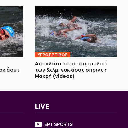
ΥΓΡΟΣ ΣΤΙΒΟΣ
Αποκλείστηκε στα ημιτελικά
νοκ άουτ
των 3χλμ. νοκ άουτ σπριντ η
Μακρή (videos)
LIVE
ΕΡΤ SPORTS