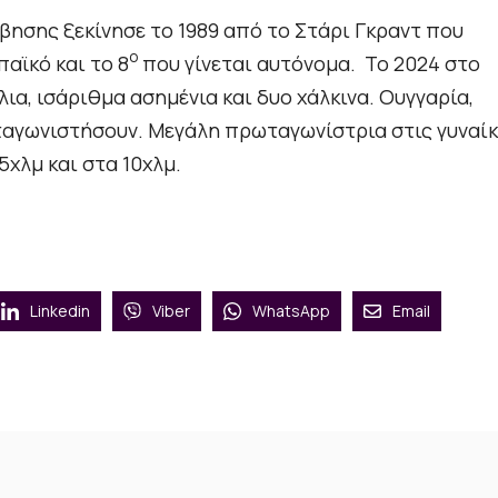
σης ξεκίνησε το 1989 από το Στάρι Γκραντ που
ο
αϊκό και το 8
που γίνεται αυτόνομα. To 2024 στο
λια, ισάριθμα ασημένια και δυο χάλκινα. Ουγγαρία,
ωταγωνιστήσουν. Μεγάλη πρωταγωνίστρια στις γυναί
5χλμ και στα 10χλμ.
Linkedin
Viber
WhatsApp
Email