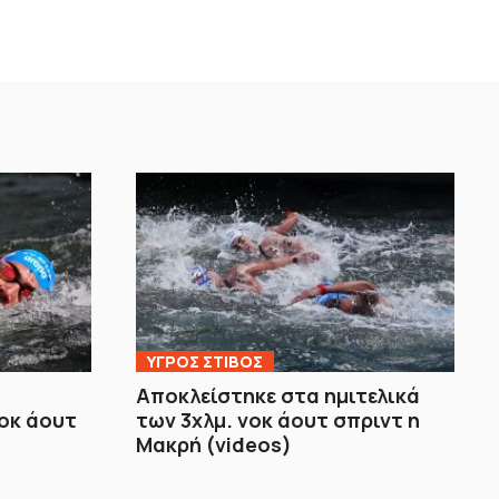
ΥΓΡΟΣ ΣΤΙΒΟΣ
Αποκλείστηκε στα ημιτελικά
νοκ άουτ
των 3χλμ. νοκ άουτ σπριντ η
Μακρή (videos)