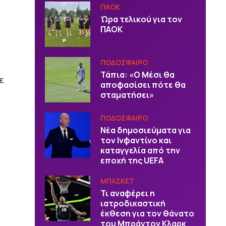
ΠΑΟΚ
Ώρα τελικού για τον
ΠΑΟΚ
ΠΟΔΟΣΦΑΙΡΟ
Τάπια: «Ο Μέσι θα
ε
αποφασίσει πότε θα
σταματήσει»
ΠΟΔΟΣΦΑΙΡΟ
Νέα δημοσιεύματα για
τον Ινφαντίνο και
καταγγελία από την
εποχή της UEFA
ΜΠΑΣΚΕΤ
Τι αναφέρει η
ιατροδικαστική
έκθεση για τον θάνατο
του Μπράντον Κλαρκ