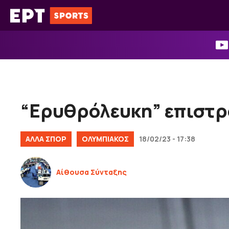
Μετάβαση
σε
περιεχόμενο
“Ερυθρόλευκη” επιστρο
ΑΛΛΑ ΣΠΟΡ
ΟΛΥΜΠΙΑΚΟΣ
18/02/23 - 17:38
Αίθουσα Σύνταξης