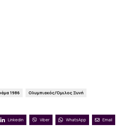
ράμα 1986
Ολυμπιακός/Όμιλος Ξυνή
Linkedin
Viber
WhatsApp
Email