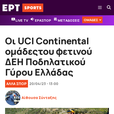
Μετάβαση
Μενού
σε
περιεχόμενο
ΟΜΑΔΕΣ
LIVE TV
ΕΡΑΣΠΟΡ
ΜΕΤΑΔΟΣΕΙΣ
Οι UCI Continental
ομάδεςτου φετινού
ΔΕΗ Ποδηλατικού
Γύρου Ελλάδας
ΑΛΛΑ ΣΠΟΡ
20/04/23 - 13:00
Αίθουσα Σύνταξης