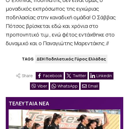
Ο Έλληνας ποδηλάτης δεν είναι όμως ο
μοναδικός εκπρόσωπος της εγχώριας
ποδηλασίας στην καναδική ομάδα! Ο Σάββας
Πότσος βρίσκεται εδώ και χρόνια στο
προπονητικό τιμ , ενώ φέτος εντάχθηκε στο
δυναμικό και ο Παναγιώτης Μαρεντάκης.//
TAGS
ΔΕΗ Ποδηλατικός Γύρος Ελλάδας
Share
Facebook
Twitter
Linkedin
Viber
WhatsApp
Email
ΤΕΛΕΥΤΑΙΑ ΝΕΑ