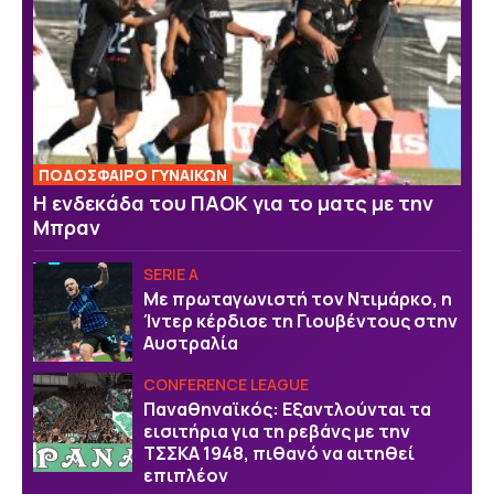
ΠΟΔΟΣΦΑΙΡΟ ΓΥΝΑΙΚΩΝ
Η ενδεκάδα του ΠΑΟΚ για το ματς με την
Μπραν
SERIE A
Με πρωταγωνιστή τον Ντιμάρκο, η
Ίντερ κέρδισε τη Γιουβέντους στην
Αυστραλία
CONFERENCE LEAGUE
Παναθηναϊκός: Εξαντλούνται τα
εισιτήρια για τη ρεβάνς με την
ΤΣΣΚΑ 1948, πιθανό να αιτηθεί
επιπλέον