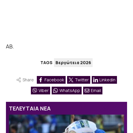
ΑΒ.
TAGS
Βεργώτεια 2026
Share
Facebook
Twitter
Linkedin
Viber
WhatsApp
Email
ΤΕΛΕΥΤΑΙΑ ΝΕΑ