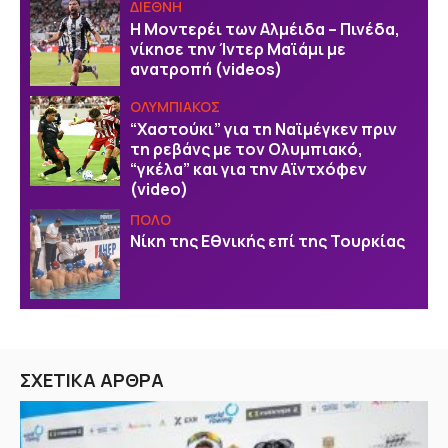
ΔΙΕΘΝΗ
Η Μοντερέι των Αλμέιδα – Πινέδα,
νίκησε την Ίντερ Μαϊάμι με
ανατροπή (videos)
ΟΛΥΜΠΙΑΚΟΣ
“Χαστούκι” για τη Ναϊμέγκεν πριν
τη ρεβάνς με τον Ολυμπιακό,
“γκέλα” και για την Αϊντχόφεν
(video)
ΠΟΛΟ
Νίκη της Εθνικής επί της Τουρκίας
ΣΧΕΤΙΚΑ ΑΡΘΡΑ