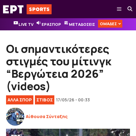
Μετάβαση
Μενού
σε
περιεχόμενο
ΟΜΑΔΕΣ
LIVE TV
ΕΡΑΣΠΟΡ
ΜΕΤΑΔΟΣΕΙΣ
Οι σημαντικότερες
στιγμές του μίτινγκ
“Βεργώτεια 2026”
(videos)
ΑΛΛΑ ΣΠΟΡ
ΣΤΙΒΟΣ
17/05/26 - 00:33
Αίθουσα Σύνταξης