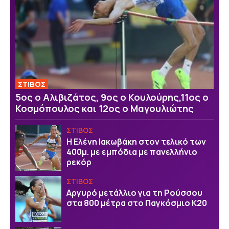
ΣΤΙΒΟΣ
5ος ο Αλιβιζάτος, 9ος ο Κουλούρης,11ος ο
Κοσμόπουλος και 12ος ο Μαγουλιώτης
ΣΤΙΒΟΣ
Η Ελένη Ιακωβάκη στον τελικό των
400μ. με εμπόδια με πανελλήνιο
ρεκόρ
ΣΤΙΒΟΣ
Αργυρό μετάλλιο για τη Ρούσσου
στα 800 μέτρα στο Παγκόσμιο Κ20