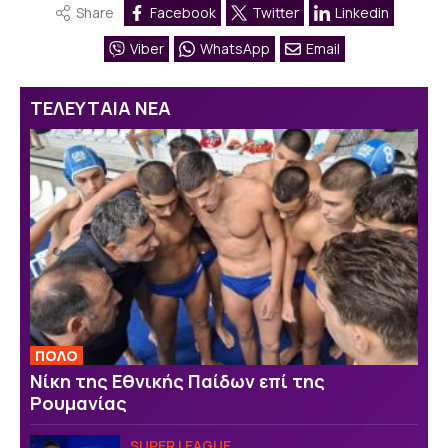
Share
Facebook
Twitter
Linkedin
Viber
WhatsApp
Email
ΤΕΛΕΥΤΑΙΑ ΝΕΑ
ΠΟΛΟ
Νίκη της Εθνικής Παίδων επί της
Ρουμανίας
SUPER LEAGUE