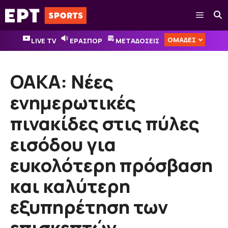
Μετάβαση
Μενού
σε
περιεχόμενο
ΟΜΑΔΕΣ
LIVE TV
ΕΡΑΣΠΟΡ
ΜΕΤΑΔΟΣΕΙΣ
ΟΑΚΑ: Νέες
ενημερωτικές
πινακίδες στις πύλες
εισόδου για
ευκολότερη πρόσβαση
και καλύτερη
εξυπηρέτηση των
επισκεπτών