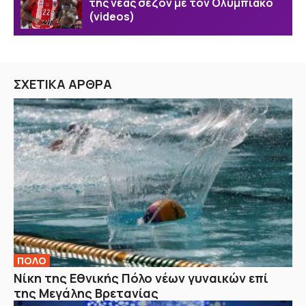
της νέας σεζόν με τον Ολυμπιακό
(videos)
ΣΧΕΤΙΚΑ ΑΡΘΡΑ
ΠΟΛΟ
Νίκη της Εθνικής Πόλο νέων γυναικών επί
της Μεγάλης Βρετανίας