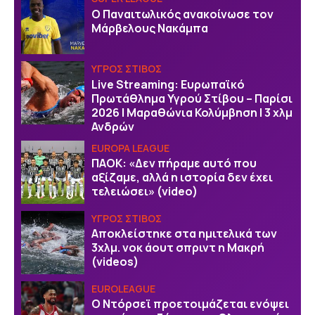
Ο Παναιτωλικός ανακοίνωσε τον
Μάρβελους Νακάμπα
ΥΓΡΟΣ ΣΤΙΒΟΣ
Live Streaming: Ευρωπαϊκό
Πρωτάθλημα Υγρού Στίβου – Παρίσι
2026 | Μαραθώνια Κολύμβηση | 3 χλμ
Ανδρών
EUROPA LEAGUE
ΠΑΟΚ: «Δεν πήραμε αυτό που
αξίζαμε, αλλά η ιστορία δεν έχει
τελειώσει» (video)
ΥΓΡΟΣ ΣΤΙΒΟΣ
Αποκλείστηκε στα ημιτελικά των
3χλμ. νοκ άουτ σπριντ η Μακρή
(videos)
EUROLEAGUE
Ο Ντόρσεϊ προετοιμάζεται ενόψει