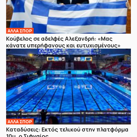
ΑΛΛΑ ΣΠΟΡ
Κούβελος σε αδελφές Αλεξανδρή: «Μας
κάνατε υπερήφανους και ευτυχισμένους»
ΑΛΛΑ ΣΠΟΡ
Καταδύσεις: Εκτός τελικού στην πλατφόρμα
10μ. ο Σιφναίος