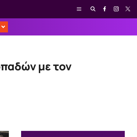
Μενού
οπαδών με τον