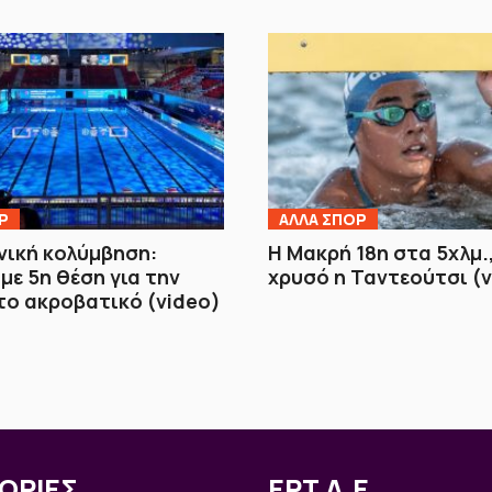
Ρ
ΑΛΛΑ ΣΠΟΡ
νική κολύμβηση:
Η Μακρή 18η στα 5χλμ.
με 5η θέση για την
χρυσό η Ταντεούτσι (
το ακροβατικό (video)
ΟΡΙΕΣ
ΕΡΤ Α.Ε.