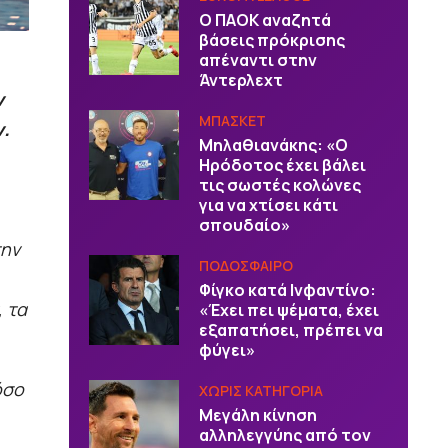
Ο ΠΑΟΚ αναζητά
βάσεις πρόκρισης
απέναντι στην
Άντερλεχτ
ν
ΜΠΑΣΚΕΤ
ν.
Μηλαθιανάκης: «Ο
Ηρόδοτος έχει βάλει
τις σωστές κολώνες
για να χτίσει κάτι
σπουδαίο»
την
ΠΟΔΟΣΦΑΙΡΟ
Φίγκο κατά Ινφαντίνο:
 τα
«Έχει πει ψέματα, έχει
εξαπατήσει, πρέπει να
φύγει»
όσο
ΧΩΡΙΣ ΚΑΤΗΓΟΡΙΑ
Μεγάλη κίνηση
αλληλεγγύης από τον