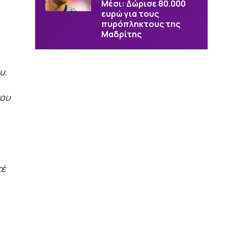
Μέσι: Δώρισε 80.000
ευρώ για τους
πυρόπληκτους της
Μαδρίτης
υ.
του
τέ