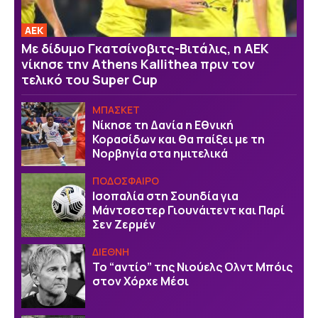
ΑΕΚ
Με δίδυμο Γκατσίνοβιτς-Βιτάλις, η ΑΕΚ
νίκησε την Athens Kallithea πριν τον
τελικό του Super Cup
ΜΠΑΣΚΕΤ
Νίκησε τη Δανία η Εθνική
Κορασίδων και θα παίξει με τη
Νορβηγία στα ημιτελικά
ΠΟΔΟΣΦΑΙΡΟ
Ισοπαλία στη Σουηδία για
Μάντσεστερ Γιουνάιτεντ και Παρί
Σεν Ζερμέν
ΔΙΕΘΝΗ
Το “αντίο” της Νιούελς Ολντ Μπόις
στον Χόρχε Μέσι