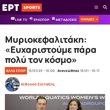
Μετάβαση
Μενού
σε
περιεχόμενο
ΟΜΑΔΕΣ
LIVE TV
ΕΡΑΣΠΟΡ
ΜΕΤΑΔΟΣΕΙΣ
Μυριοκεφαλιτάκη:
«Ευχαριστούμε πάρα
πολύ τον κόσμο»
ΑΛΛΑ ΣΠΟΡ
15/01/25 - 10:00
Ανανεώθηκε
15/01 - 10:11
Αίθουσα Σύνταξης