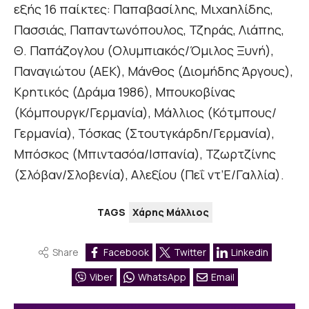
εξής 16 παίκτες: Παπαβασίλης, Μιχαηλίδης,
Πασσιάς, Παπαντωνόπουλος, Τζηράς, Λιάπης,
Θ. Παπάζογλου (Ολυμπιακός/Όμιλος Ξυνή),
Παναγιώτου (ΑΕΚ), Μάνθος (Διομήδης Άργους),
Κρητικός (Δράμα 1986), Μπουκοβίνας
(Κόμπουργκ/Γερμανία), Μάλλιος (Κότμπους/
Γερμανία), Τόσκας (Στουτγκάρδη/Γερμανία),
Μπόσκος (Μπιντασόα/Ισπανία), Τζωρτζίνης
(Σλόβαν/Σλοβενία), Αλεξίου (Πεΐ ντ’Ε/Γαλλία).
TAGS
Χάρης Μάλλιος
Share
Facebook
Twitter
Linkedin
Viber
WhatsApp
Email