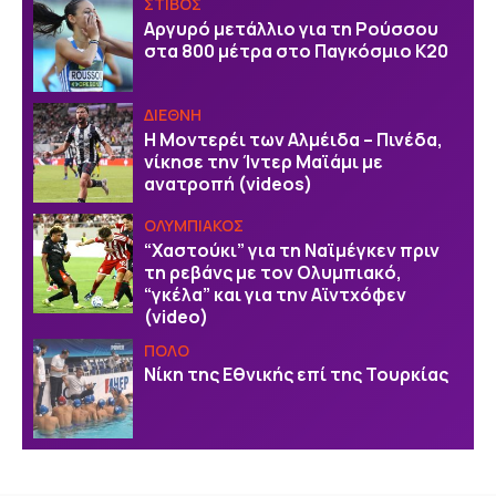
ΣΤΙΒΟΣ
Αργυρό μετάλλιο για τη Ρούσσου
στα 800 μέτρα στο Παγκόσμιο Κ20
ΔΙΕΘΝΗ
Η Μοντερέι των Αλμέιδα – Πινέδα,
νίκησε την Ίντερ Μαϊάμι με
ανατροπή (videos)
ΟΛΥΜΠΙΑΚΟΣ
“Χαστούκι” για τη Ναϊμέγκεν πριν
τη ρεβάνς με τον Ολυμπιακό,
“γκέλα” και για την Αϊντχόφεν
(video)
ΠΟΛΟ
Νίκη της Εθνικής επί της Τουρκίας