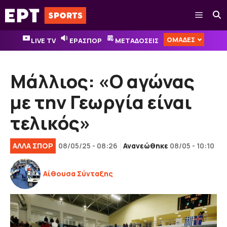
Μετάβαση
Μενού
σε
περιεχόμενο
ΟΜΑΔΕΣ
LIVE TV
ΕΡΑΣΠΟΡ
ΜΕΤΑΔΟΣΕΙΣ
Μάλλιος: «Ο αγώνας
με την Γεωργία είναι
τελικός»
ΑΛΛΑ ΣΠΟΡ
08/05/25 - 08:26
Ανανεώθηκε
08/05 - 10:10
Αίθουσα Σύνταξης